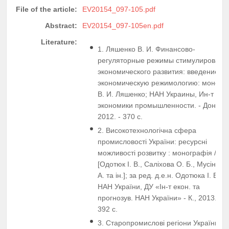
File of the article:
EV20154_097-105.pdf
Abstract:
EV20154_097-105en.pdf
Literature:
1. Ляшенко В. И. Финансово-
регуляторные режимы стимулировани
экономического развития: введение в
экономическую режимологию: моногр. 
В. И. Ляшенко; НАН Украины, Ин-т
экономики промышленности. - Донецк,
2012. - 370 с.
2. Високотехнологічна сфера
промисловості України: ресурсні
можливості розвитку : монографія /
[Одотюк І. В., Саліхова О. Б., Мусіна Л.
А. та ін.]; за ред. д.е.н. Одотюка І. В.;
НАН України, ДУ «Ін-т екон. та
прогнозув. НАН України» - К., 2013. -
392 с.
3. Старопромислові регіони України в