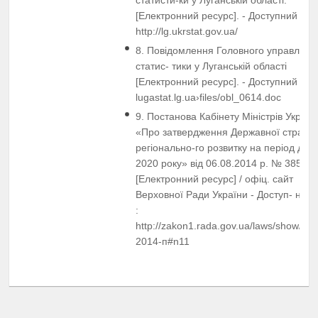
[Електронний ресурс]. - Доступний з :
http://lg.ukrstat.gov.ua/
8. Повідомлення Головного управлінн
статис- тики у Луганській області
[Електронний ресурс]. - Доступний з :
lugastat.lg.ua›files/obl_0614.doc
9. Постанова Кабінету Міністрів Україн
«Про затвердження Державної стратегі
регіонально-го розвитку на період до
2020 року» від 06.08.2014 р. № 385
[Електронний ресурс] / офіц. сайт
Верховної Ради України - Доступ- ний 
:
http://zakon1.rada.gov.ua/laws/show/385
2014-п#n11