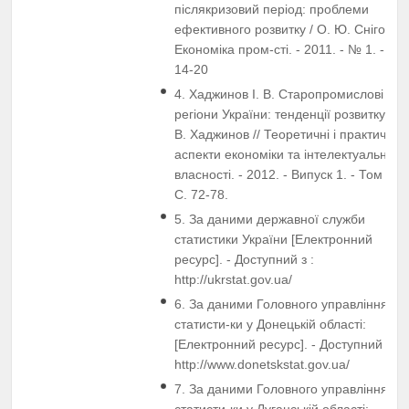
післякризовий період: проблеми
ефективного розвитку / О. Ю. Снігова /
Економіка пром-сті. - 2011. - № 1. - С.
14-20
4. Хаджинов І. В. Cтаропромислові
регіони України: тенденції розвитку / І.
В. Хаджинов // Теоретичні і практичні
аспекти економіки та інтелектуальної
власності. - 2012. - Випуск 1. - Том 3. -
С. 72-78.
5. За даними державної служби
статистики України [Електронний
ресурс]. - Доступний з :
http://ukrstat.gov.ua/
6. За даними Головного управління
статисти-ки у Донецькій області:
[Електронний ресурс]. - Доступний з :
http://www.donetskstat.gov.ua/
7. За даними Головного управління
статисти-ки у Луганській області: