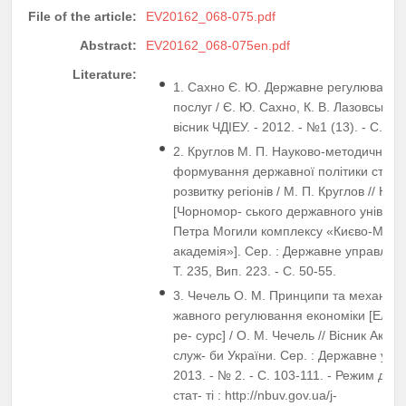
File of the article:
EV20162_068-075.pdf
Abstract:
EV20162_068-075en.pdf
Literature:
1. Сахно Є. Ю. Державне регулюванн
послуг / Є. Ю. Сахно, К. В. Лазовська /
вісник ЧДІЕУ. - 2012. - №1 (13). - С. 20
2. Круглов М. П. Науково-методичні пі
формування державної політики стало
розвитку регіонів / М. П. Круглов // Нау
[Чорномор- ського державного універси
Петра Могили комплексу «Києво-Моги
академія»]. Сер. : Державне управління
Т. 235, Вип. 223. - С. 50-55.
3. Чечель О. М. Принципи та механізм
жавного регулювання економіки [Елек
ре- сурс] / О. М. Чечель // Вісник Акаде
служ- би України. Сер. : Державне упра
2013. - № 2. - С. 103-111. - Режим дос
стат- ті : http://nbuv.gov.ua/j-