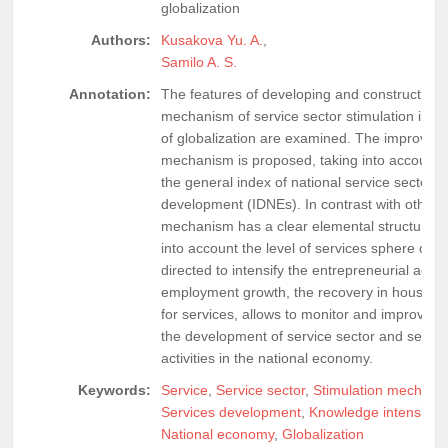
globalization
Authors:
Kusakova Yu. A.
,
Samilo A. S.
Annotation:
The features of developing and constructing 
mechanism of service sector stimulation in th
of globalization are examined. The improveme
mechanism is proposed, taking into account t
the general index of national service sector
development (IDNEs). In contrast with others,
mechanism has a clear elemental structure th
into account the level of services sphere dev
directed to intensify the entrepreneurial activit
employment growth, the recovery in househ
for services, allows to monitor and improve s
the development of service sector and servi
activities in the national economy.
Keywords:
Service
,
Service sector
,
Stimulation mechani
Services development
,
Knowledge intensive i
National economy
,
Globalization