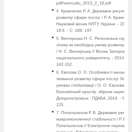
pdf/vamcudu_2013_2_18.pdf.
4. Крамченко Р. А. Державне регулюва
розвитку сфери послуг / Р. А. Крамченко
Науковий вісник НЛТУ України. - 2008. 
18.6. - С. 188- 197.
5. Венгерська Н. С. Регіональна сервіс
літика як необхідна умова розвитку сф
/ Н. С. Венгерська // Вісник Запорізьког
національного університету. - 2014. - №
142-152.
6. Євсєєва О. О. Особливості механізм
лювання розвитку сфери послуг Україн
умовах глобалізації / О. О. Євсєєва //
Економічний простір: збірник наукових 
Дніпропетровськ : ПДАБА, 2014. - № 92.
125.
7. Попельнюхов Р. В. Державне регул
макроекономічної стабільності / Р. В.
Попельнюхов // Електронне наукове ф
видання «Ефективна економіка». - 2009