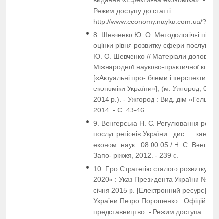
Режим доступу до статті :
http://www.economy.nayka.com.ua/?op
8. Шевченко Ю. О. Методологічні підхо
оцінки рівня розвитку сфери послуг краї
Ю. О. Шевченко // Матеріали доповіде
Міжнародної науково-практичної конф
[«Актуальні про- блеми і перспективи 
економіки України»], (м. Ужгород, 07 
2014 р.). - Ужгород : Вид. дім «Гельвет
2014. - С. 43-46.
9. Венгерська Н. С. Регулювання розв
послуг регіонів України : дис. ... канди
економ. наук : 08.00.05 / Н. С. Венгерсь
Запо- ріжжя, 2012. - 239 с.
10. Про Стратегію сталого розвитку «Ук
2020» : Указ Президента України № 5/2
січня 2015 р. [Електронний ресурс] / 
України Петро Порошенко : Офіційне і
представництво. - Режим доступа :