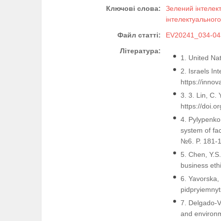
Ключові слова:
Зелений інтелек
інтелектуального
Файл статті:
EV20241_034-04
Література:
1. United Na
2. Israels In
https://inno
3. 3. Lin, C.
https://doi.
4. Pylypenko 
system of fa
№6. P. 181-
5. Chen, Y.S.
business eth
6. Yavorska,
pidpryiemnyt
7. Delgado-V
and environm