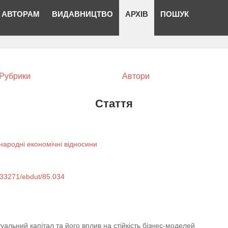
АВТОРАМ
ВИДАВНИЦТВО
АРХІВ
ПОШУК
Рубрики
Автори
Стаття
народні економічні відносини
0.33271/ebdut/85.034
уальний капітал та його вплив на стійкість бізнес-моделей