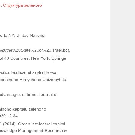
й
,
Структура зеленого
rk, NY: United Nations.
20of%20the%20State%20of%20Israel.pdf.
n of 40 Countries. New York: Springe.
ive intellectual capital in the
sionalnoho Hirnychoho Universytetu.
 advantages of firms. Journal of
alnoho kapitalu zelenoho
020.12.34
 (2014). Green intellectual capital
l. Knowledge Management Research &