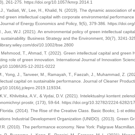
(3), 261-275. https://doi.org/10.1057/kmrp.2014.1
H.J., Yadiati, W., Lee, H., Khalid, N. (2019). The dynamic association 
nd green intellectual capital with corporate environmental performanc
l Journal of Energy Economics and Policy, 9(5), 379-386. https://doi.or
, Juo, W.J. (2021). An environmental policy of green intellectual capital
sustainability. Business Strategy and the Environment, 30(7), 3241-32
elibrary.wiley.com/doi/10.1002/bse.2800
., Mehmood, T., Ahmad, T. (2022). Green intellectual capital and green
ing role of green innovation. International Journal of Innovation Scienc
org/10.1108/IJIS-12-2021-0222
 M., Yong, J., Tanveer, M., Ramayah, T., Faezah, J., Muhammad, Z. (2020
ellectual capital on sustainable performance. Journal of Cleaner Produc
rg/10.1016/j.jclepro.2019.119334.
K.V., Khlivitska, A.V., & Vydai, D.V. (2021). Intelektualnyi kontent zel
onomichnyi prostir, (173), 59-64. https://doi.org/10.32782/2224-6282/1
Florida. (2014). The Rise of the Creative Class. Basic Books; 1-st editi
ations Industrial Development Organization (UNIDO). (2013). Green Gr
 W.R. (2010). The performance economy. New York: Palgrave Macmill