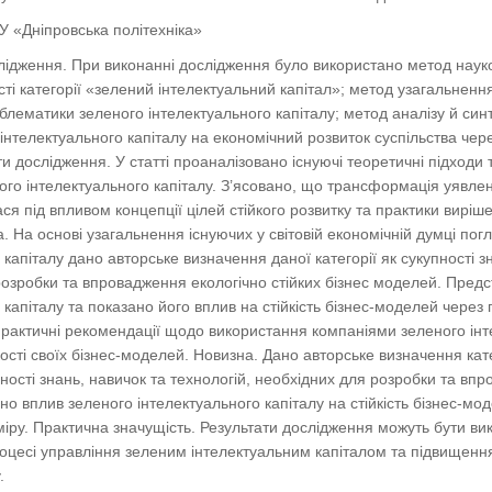
У «Дніпровська політехніка»
лідження. При виконанні дослідження було використано метод наук
сті категорії «зелений інтелектуальний капітал»; метод узагальнен
лематики зеленого інтелектуального капіталу; метод аналізу й синт
інтелектуального капіталу на економічний розвиток суспільства чер
ти дослідження. У статті проаналізовано існуючі теоретичні підход
го інтелектуального капіталу. З’ясовано, що трансформація уявле
ася під впливом концепції цілей стійкого розвитку та практики вирі
 На основі узагальнення існуючих у світовій економічній думці погл
 капіталу дано авторське визначення даної категорії як сукупності зн
озробки та впровадження екологічно стійких бізнес моделей. Предс
 капіталу та показано його вплив на стійкість бізнес-моделей через
практичні рекомендації щодо використання компаніями зеленого інт
ості своїх бізнес-моделей. Новизна. Дано авторське визначення кат
пності знань, навичок та технологій, необхідних для розробки та впр
о вплив зеленого інтелектуального капіталу на стійкість бізнес-мо
міру. Практична значущість. Результати дослідження можуть бути вик
роцесі управління зеленим інтелектуальним капіталом та підвищенн
у.