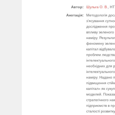
Автор:
Шульга О. В.
, НТ
Анотація:
Методологія дос
з’ясування сутно
дослідження проб
впливу зеленого 
наміру. Результа
феномену зелено
капітал відбувал
проблем людства.
інтелектуального
необхідних для р
інтелектуального
наміру. Надано 
підвищення стійк
капітал» як суку
моделей. Показан
стратегічного на
підприємств в п
сталості розвитк