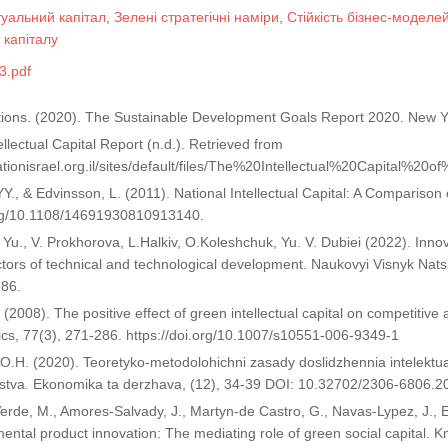
туальний капітал
,
Зелені стратегічні наміри
,
Стійкість бізнес-моделе
 капіталу
3.pdf
tions. (2020). The Sustainable Development Goals Report 2020. New Yo
tellectual Capital Report (n.d.). Retrieved from
vationisrael.org.il/sites/default/files/The%20Intellectual%20Capital%
 YY., & Edvinsson, L. (2011). National Intellectual Capital: A Compariso
org/10.1108/14691930810913140.
Yu., V. Prokhorova, L.Halkiv, O.Koleshchuk, Yu. V. Dubiei (2022). Innovat
ctors of technical and technological development. Naukovyi Visnyk Nat
186.
 (2008). The positive effect of green intellectual capital on competitive
ics, 77(3), 271-286. https://doi.org/10.1007/s10551-006-9349-1
 O.H. (2020). Teoretyko-metodolohichni zasady doslidzhennia intelektu
stva. Ekonomika ta derzhava, (12), 34-39 DOI: 10.32702/2306-6806.2
erde, M., Amores-Salvady, J., Martyn-de Castro, G., Navas-Lypez, J., E.
ental product innovation: The mediating role of green social capita