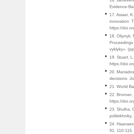
16. Benevene
Evidence-Bas
17. Asiaei, K
innovation: 
https://doi.
18. Oliynyk,
Proceedings 
vyklyky». (p
19. Stuart, 
https://doi.
20. Mariadoss
decisions. J
21. World Ba
22. Broman, 
https://doi.o
23. Shulha, O
politekhniky,
24. Haanaes,
91, 110-115.