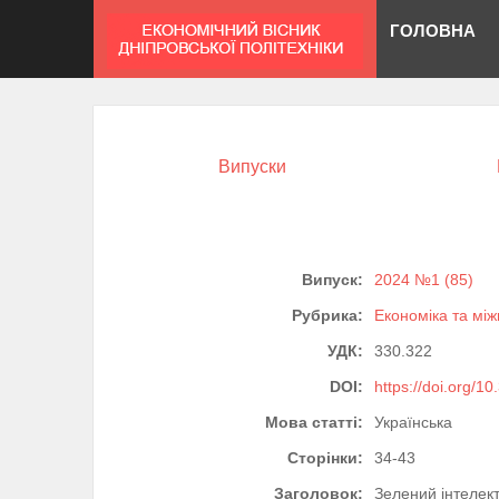
ГОЛОВНА
Випуски
Випуск:
2024 №1 (85)
Рубрика:
Економіка та між
УДК:
330.322
DOI:
https://doi.org/1
Мова статті:
Українська
Сторінки:
34-43
Заголовок:
Зелений інтелект