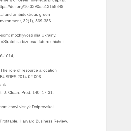
ement of Green Intellectual Capital:
https://doi.org/10.3390/su13158349
pital and ambidextrous green
nvironment, 32(1), 369-386.
esom: mozhlyvosti dlia Ukrainy.
Stratehiia biznesu: futurolohichni
86-1014,
 The role of resource allocation
J.JBUSRES.2014.02.006.
ank
t. J. Clean. Prod. 140, 17-31.
konomichnyi visnyk Dniprovskoi
 Profitable. Harvard Business Review,