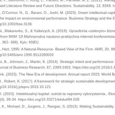
, P., Buonomo, I., Kong, E., Pansini, M., Farnese, M.,L. (2021). Manag
ed Literature Review and Future Directions. Sustainability. 13, 8349. 
., O'Connor, N., G., Barani, O., Joshi, M. (2023). Green intellectual ca
The impact on environmental performance. Business Strategy and the E
org/10.1002/bse.3136
 N., Makarenko, S., & Yutkevych, A. (2019). Upravlinnia «zelenym» bizn
from MIIM ’19 Mizhnarodna naukovo-praktychna internet-konferentsiia «
p. 362- 368). Kyiv: KNEU.
L., Hart, 1995: A Natural-Resource- Based View of the Firm. AMR, 20, 9
org/10.5465/amr.1995.9512280033
, B., Johnson, J., Martin, K. (2014). Strategic intent and performance:
ournal of Business Research, 67, 2393-2402. https://doi.org/10.1016/
nk. (2023). The New Era of development. Annual report 2023. World B
I., Robert, K. (2017). A framework for strategic sustainable developmen
rg/10.1016/j.jclepro.2015.10.121
. (2023). Intelektualnyi kapital: sutnist ta napriamy vykorystannia., E
 (4). 28-34. https://doi.org/10.33271/ebdut/84.028
 K., Michael, D., Jurgens, J., Rangan, S. (2013). Making Sustainability