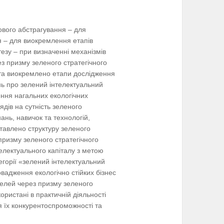
ового абстрагування – для
ня – для виокремлення етапів
езу – при визначенні механізмів
ез призму зеленого стратегічного
и та виокремлено етапи дослідження
нь про зелений інтелектуальний
шення нагальних екологічних
ядів на сутність зеленого
ань, навичок та технологій,
тавлено структуру зеленого
 призму зеленого стратегічного
електуального капіталу з метою
егорії «зелений інтелектуальний
овадження екологічно стійких бізнес
делей через призму зеленого
ористані в практичній діяльності
я їх конкурентоспроможності та