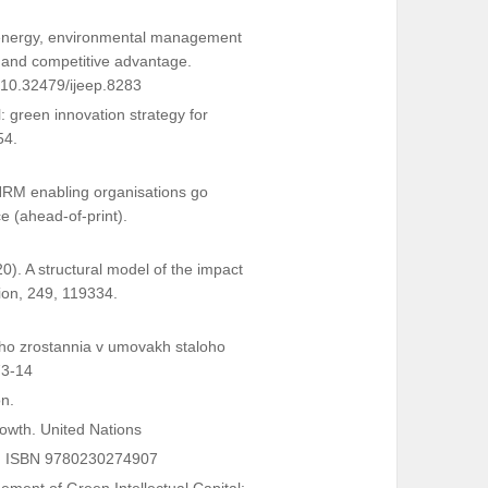
of energy, environmental management
e and competitive advantage.
g/10.32479/ijeep.8283
: green innovation strategy for
54.
 HRM enabling organisations go
e (ahead-of-print).
). A structural model of the impact
tion, 249, 119334.
enoho zrostannia v umovakh staloho
73-14
on.
owth. United Nations
an. ISBN 9780230274907