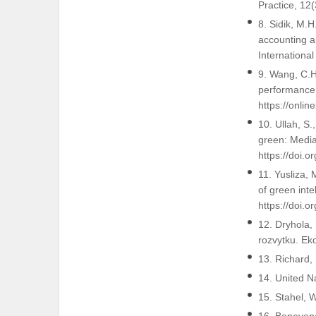
Practice, 12
8. Sidik, M.
accounting a
Internationa
9. Wang, C.H.
performance 
https://onlin
10. Ullah, S
green: Mediat
https://doi.
11. Yusliza,
of green int
https://doi.o
12. Dryhola, 
rozvytku. Ek
13. Richard, 
14. United N
15. Stahel,