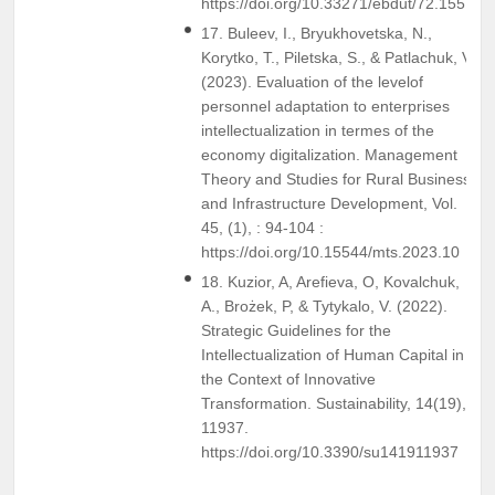
https://doi.org/10.33271/ebdut/72.155
17. Buleev, I., Bryukhovetska, N.,
Korytko, T., Piletska, S., & Patlachuk, V.
(2023). Evaluation of the levelof
personnel adaptation to enterprises
intellectualization in termes of the
economy digitalization. Management
Theory and Studies for Rural Business
and Infrastructure Development, Vol.
45, (1), : 94-104 :
https://doi.org/10.15544/mts.2023.10
18. Kuzior, A, Arefieva, O, Kovalchuk,
A., Brożek, P, & Tytykalo, V. (2022).
Strategic Guidelines for the
Intellectualization of Human Capital in
the Context of Innovative
Transformation. Sustainability, 14(19),
11937.
https://doi.org/10.3390/su141911937