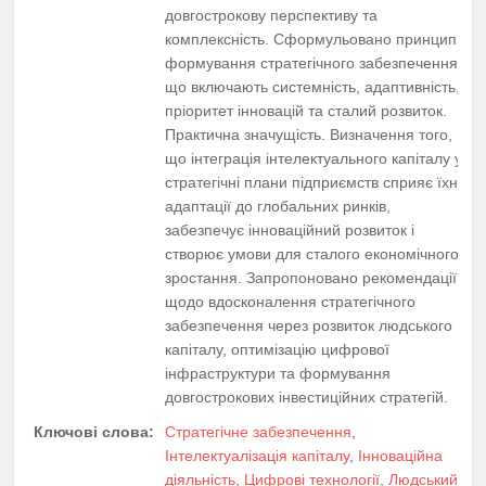
довгострокову перспективу та
комплексність. Сформульовано принципи
формування стратегічного забезпечення,
що включають системність, адаптивність,
пріоритет інновацій та сталий розвиток.
Практична значущість. Визначення того,
що інтеграція інтелектуального капіталу у
стратегічні плани підприємств сприяє їхній
адаптації до глобальних ринків,
забезпечує інноваційний розвиток і
створює умови для сталого економічного
зростання. Запропоновано рекомендації
щодо вдосконалення стратегічного
забезпечення через розвиток людського
капіталу, оптимізацію цифрової
інфраструктури та формування
довгострокових інвестиційних стратегій.
Ключові слова:
Стратегічне забезпечення
,
Інтелектуалізація капіталу
,
Інноваційна
діяльність
,
Цифрові технології
,
Людський