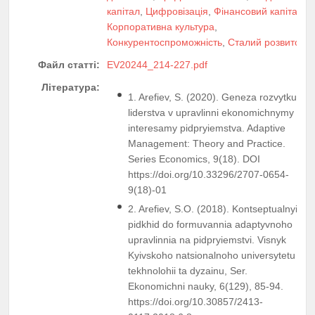
капітал
,
Цифровізація
,
Фінансовий капітал
,
Корпоративна культура
,
Конкурентоспроможність
,
Сталий розвиток
Файл статті:
EV20244_214-227.pdf
Література:
1. Arefiev, S. (2020). Geneza rozvytku
liderstva v upravlinni ekonomichnymy
interesamy pidpryiemstva. Adaptive
Management: Theory and Practice.
Series Economics, 9(18). DOI
https://doi.org/10.33296/2707-0654-
9(18)-01
2. Arefiev, S.O. (2018). Kontseptualnyi
pidkhid do formuvannia adaptyvnoho
upravlinnia na pidpryiemstvi. Visnyk
Kyivskoho natsionalnoho universytetu
tekhnolohii ta dyzainu, Ser.
Ekonomichni nauky, 6(129), 85-94.
https://doi.org/10.30857/2413-