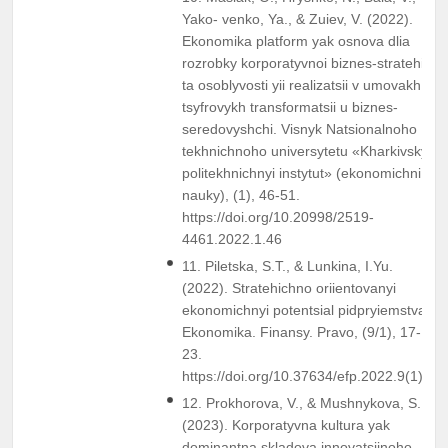
Yako- venko, Ya., & Zuiev, V. (2022).
Ekonomika platform yak osnova dlia
rozrobky korporatyvnoi biznes-stratehii
ta osoblyvosti yii realizatsii v umovakh
tsyfrovykh transformatsii u biznes-
seredovyshchi. Visnyk Natsionalnoho
tekhnichnoho universytetu «Kharkivskyi
politekhnichnyi instytut» (ekonomichni
nauky), (1), 46-51.
https://doi.org/10.20998/2519-
4461.2022.1.46
11. Piletska, S.T., & Lunkina, I.Yu.
(2022). Stratehichno oriientovanyi
ekonomichnyi potentsial pidpryiemstva.
Ekonomika. Finansy. Pravo, (9/1), 17-
23.
https://doi.org/10.37634/efp.2022.9(1).4
12. Prokhorova, V., & Mushnykova, S.
(2023). Korporatyvna kultura yak
dominantna skladova innovatsiinoho