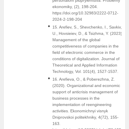
personalom pidpryiemstva. Problemy
ekonomiky, (2), 198-204.
https://doi.org/10.32983/2222-0712-
2024-2-198-204
15. Arefiev, S., Shevchenko, I., Savkiv,
U., Hovsieiev, D., & Tsizhma, Y. (2023).
Management of the global
competitiveness of companies in the
field of electronic commerce in the
conditions of digitalization. Journal of
Theoretical and Applied Information
Technology, Vol. 101(4), 1527-1537.
16. Arefieva, O., & Poberezhna, Z.
(2020). Organizational and economic
support of anticrisis management of
business processes in the
implementation of reengineering
activities. Ekonomichnyi visnyk
Dniprovskoi politekhniky, 4(72), 155-
163.