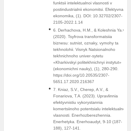
funktsii intelektualnoi vlasnosti v
postindustrialnii ekonomitsi. Efektyvna
ekonomika, (1). DOI: 10.32702/2307-
2105-2022.1.14
6. Derhachova, H.M., & Koleshnia Ya.O.
(2020). Tsyfrova transformatsiia
biznesu: sutnist, oznaky, vymohy ta
tekhnolohii. Visnyk Natsionalnoho
tekhnichnoho univer-sytetu
«Kharkivskyi politekhnichnyi instytut»
(ekonomichni nauky), (1), 280-290.
https://doi.org/10.20535/2307-
5651.17.2020.216367
7. Kniaz, S.V., Cherep, A.V., &
Fonariova, T.A. (2023). Upravlinnia
efektyvnistiu vykorystannia
komertsiinoho potentsialu intelektualnoi
vlasnosti. Enerhozberezhennia.
Enerhetyka. Enerhoaudyt, 9-10 (187-
188), 127-141.