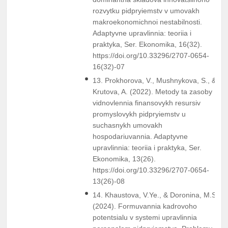
rozvytku pidpryiemstv v umovakh
makroekonomichnoi nestabilnosti.
Adaptyvne upravlinnia: teoriia i
praktyka, Ser. Ekonomika, 16(32).
https://doi.org/10.33296/2707-0654-
16(32)-07
13. Prokhorova, V., Mushnykova, S., &
Krutova, A. (2022). Metody ta zasoby
vidnovlennia finansovykh resursiv
promyslovykh pidpryiemstv u
suchasnykh umovakh
hospodariuvannia. Adaptyvne
upravlinnia: teoriia i praktyka, Ser.
Ekonomika, 13(26).
https://doi.org/10.33296/2707-0654-
13(26)-08
14. Khaustova, V.Ye., & Doronina, M.S.
(2024). Formuvannia kadrovoho
potentsialu v systemi upravlinnia