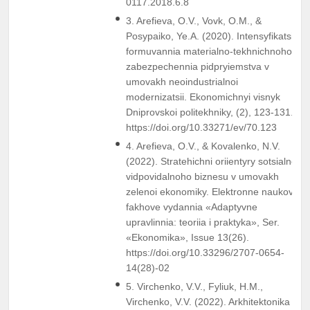
0117.2018.6.8
3. Arefieva, O.V., Vovk, O.M., &
Posypaiko, Ye.A. (2020). Intensyfikatsiia
formuvannia materialno-tekhnichnoho
zabezpechennia pidpryiemstva v
umovakh neoindustrialnoi
modernizatsii. Ekonomichnyi visnyk
Dniprovskoi politekhniky, (2), 123-131.
https://doi.org/10.33271/ev/70.123
4. Arefieva, O.V., & Kovalenko, N.V.
(2022). Stratehichni oriientyry sotsialno-
vidpovidalnoho biznesu v umovakh
zelenoi ekonomiky. Elektronne naukove
fakhove vydannia «Adaptyvne
upravlinnia: teoriia i praktyka», Ser.
«Ekonomika», Issue 13(26).
https://doi.org/10.33296/2707-0654-
14(28)-02
5. Virchenko, V.V., Fyliuk, H.M.,
Virchenko, V.V. (2022). Arkhitektonika ta