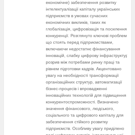
економічне) забезпечення розвитку
інтелектуалізації капіталу українських
підприємств в умовах сучасних
економічних викликів, таких як
глобалізація, цифровізація та посилення
конкуренції. Розглянуто ключові проблеми,
що стоять перед підприємствами,
включаючи недостатнє фінансування
інновацій, слабку цифрову інфраструктуру,
розрив між потребами ринку праці та
рівнем підготовки кадрів. Акцентовано
увагу на необхідності трансформації
організаційних структур, автоматизації
бізнес-процесів і впровадженні
інноваційних технологій для підвищення
конкурентоспроможності. Визначено
значення фінансового, людського,
соціального та цифрового капіталу для
забезпечення стійкого розвитку
підприємств. Особливу увагу приділено
ролі цифрових активів, інтелектуальної