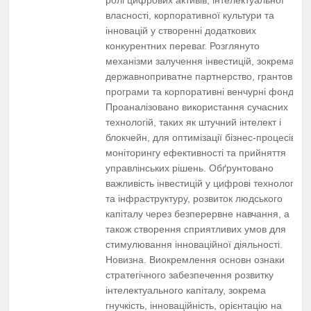
власності, корпоративної культури та
інновацій у створенні додаткових
конкурентних переваг. Розглянуто
механізми залучення інвестицій, зокрема,
державноприватне партнерство, грантові
програми та корпоративні венчурні фонди.
Проаналізовано використання сучасних
технологій, таких як штучний інтелект і
блокчейн, для оптимізації бізнес-процесів,
моніторингу ефективності та прийняття
управлінських рішень. Обґрунтовано
важливість інвестицій у цифрові технології
та інфраструктуру, розвиток людського
капіталу через безперервне навчання, а
також створення сприятливих умов для
стимулювання інноваційної діяльності.
Новизна. Виокремлення основн ознаки
стратегічного забезпечення розвитку
інтелектуального капіталу, зокрема
гнучкість, інноваційність, орієнтацію на