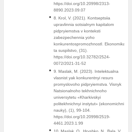
https://doi.org/10.20998/2313-
8890.2023.09.07
8. Krol, V. (2021). Kontseptsiia
upravlinnia sotsialnym kapitalom
pidpryiemstva v konteksti
zabezpechennia yoho
konkurentospromozhnostI. Ekonomika
ta suspilstvo, (31).
https://doi.org/10.32782/2524-
0072/2021-31-52
9. Maslak, M. (2023). Intelektualna
vlasnist yak konkurentnyi resurs
promyslovoho pidpryiemstva. Visnyk
Natsionalnoho tekhnichnoho
universytetu «Kharkivskyi
politekhnichnyi instytut» (ekonomichni
nauky), (1), 99-104.
https://doi.org/10.20998/2519-
4461.2023.1.99
10. Maslak, O., Hryshko, N., Bala, V.,