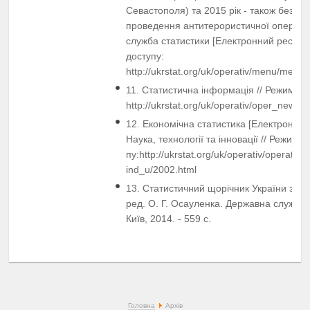
Севастополя) та 2015 рік - також без ча
проведення антитерористичної операці
служба статистики [Електронний ресурс]
доступу:
http://ukrstat.org/uk/operativ/menu/men
11. Статистична інформація // Режим до
http://ukrstat.org/uk/operativ/oper_new.ht
12. Економічна статистика [Електронний 
Наука, технології та інновації // Режим д
пу:http://ukrstat.org/uk/operativ/operativ20
ind_u/2002.html
13. Статистичний щорічник України за 20
ред. О. Г. Осауленка. Державна служба с
Київ, 2014. - 559 с.
Головна
Архів