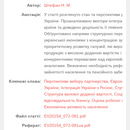
Автор:
Штефан Н. М.
Анотація:
У статті розглянуто стан та перспективи розв
України. Проаналізовано вектори інтеграцій
країни та доведено доцільність її тяжіння до
Обґрунтовано напрями структурних перетво
української економіки з концентрацією зусил
пріоритетному розвитку галузей, які виробл
продукцію з високою доданою вартістю і з д
конкурентними перевагами над європейськ
аналогами. Визначено необхідність реформ 
зайнятості населення та пенсійного забезп
Ключові слова:
Перспективи вибору партнерства
,
Євроінтег
України
,
Інтеграція України з Росією
,
Структу
Структура валової доданої вартості
,
Соціаль
відповідальність бізнесу
,
Оцінка робочої сил
Економічна активність населення
Файл статті:
EV20154_072-081.pdf
Реферат:
EV20154_072-081ua.pdf