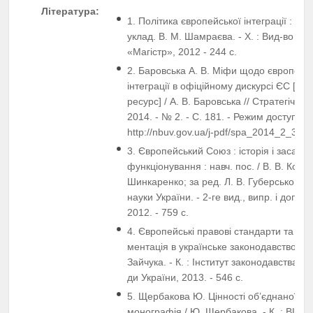
Література:
1. Політика європейської інтеграції : під
уклад. В. М. Шамраєва. - Х. : Вид-во ХА
«Магістр», 2012 - 244 с.
2. Баровська А. В. Міфи щодо європейсь
інтеграції в офіційному дискурсі ЄС [Ел
ресурс] / А. В. Баровська // Стратегічні п
2014. - № 2. - С. 181. - Режим доступу:
http://nbuv.gov.ua/j-pdf/spa_2014_2_30.p
3. Європейський Союз : історія і засади
функціонування : навч. пос. / В. В. Копійка
Шинкаренко; за ред. Л. В. Губерського ; 
науки України. - 2-ге вид., випр. і доп. - 
2012. - 759 с.
4. Європейські правові стандарти та їх і
ментація в українське законодавство / За
Зайчука. - К. : Інститут законодавства В
ди України, 2013. - 546 с.
5. Щербакова Ю. Цінності об’єднаної Єв
монографія / Ю. Щербакова. - К. : ВЦ «