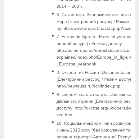
2014. - 208 с.
6. Статистика: Экономические показате
мира [Електронний ресурс] / Режим дост
пу:http://www.ereport.ru/stat.php?razdel=
7. Europe in figures - Eurostat yearbook [
ронний ресурс] / Режим доступу:
http://ec.europa.eu/eurostat/statistics-
explained/index.php/Europe_in_fig-ures_-
_Eurostat_yearbook
8. Экспорт из России -Documentation - N
[Електронний ресурс] / Режим доступу:
http://newsruss.ru/doc/index.php
9. Економічна статистика: Зовнішньоеко
діяльність України [Електронний ресурс]
доступу: http://ukrstat.org/uk/operativ/m
zed.htm
10. Соціально-економічний розвиток Укр
січень 2015 року (без урахування тимча
пованої території Автономної Республік