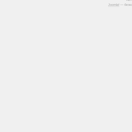
Joomla!
— безко