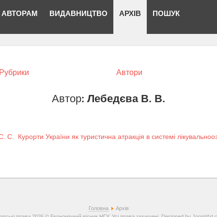
АВТОРАМ
ВИДАВНИЦТВО
АРХІВ
ПОШУК
Рубрики
Автори
Автор:
Лебедєва В. В.
. С.
Курорти України як туристична атракція в системі лікувальноо
Головна
Архів
орські права 2026 © Економічний вісник НГУ. Усі права захищені. Designed by
JoomlArt.