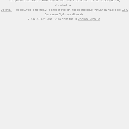
Авторські права 2026 © Економічний вісник НГУ. Усі права захищені. Designed by
JoomlArt.com
.
Joomla!
— безкоштовне програмне забезпечення, яке розповсюджується за ліцензією
GNU
Загальна Публічна Ліцензія.
2006-2014 © Українська локалізація
Joomla! Україна
.