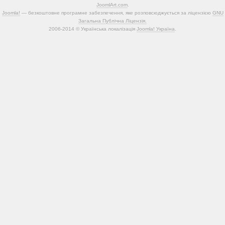
JoomlArt.com
.
Joomla!
— безкоштовне програмне забезпечення, яке розповсюджується за ліцензією
GNU
Загальна Публічна Ліцензія.
2006-2014 © Українська локалізація
Joomla! Україна
.