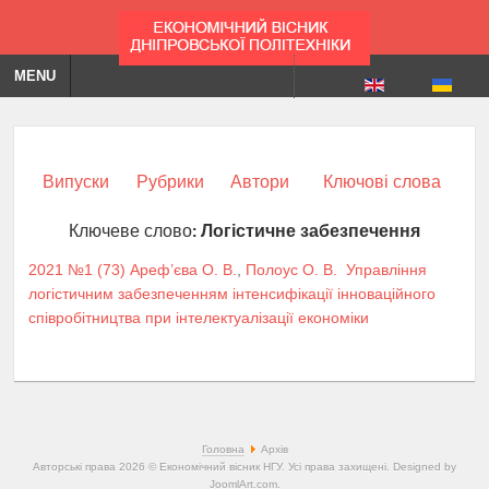
MENU
Випуски
Рубрики
Автори
Ключові слова
Ключеве слово:
Логістичне забезпечення
2021 №1 (73)
Ареф’єва О. В.
,
Полоус О. В.
Управління
логістичним забезпеченням інтенсифікації інноваційного
співробітництва при інтелектуалізації економіки
Головна
Архів
Авторські права 2026 © Економічний вісник НГУ. Усі права захищені. Designed by
JoomlArt.com
.