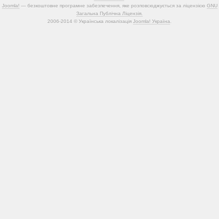
Joomla!
— безкоштовне програмне забезпечення, яке розповсюджується за ліцензією
GNU
Загальна Публічна Ліцензія.
2006-2014 © Українська локалізація
Joomla! Україна
.