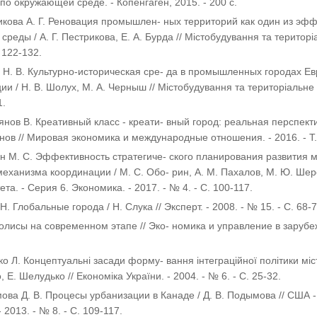
 по окружающей среде. - Копенгаген, 2015. - 200 с.
икова А. Г. Реновация промышлен- ных территорий как один из э
среды / А. Г. Пестрикова, Е. А. Бурда // Містобудування та територі
. 122-132.
 Н. В. Культурно-историческая сре- да в промышленных городах Ев
ии / Н. В. Шолух, М. А. Черныш // Містобудування та територіальне п
1.
янов В. Креативный класс - креати- вный город: реальная перспект
нов // Мировая экономика и международные отношения. - 2016. - Т. 6
н М. С. Эффективность стратегиче- ского планирования развития м
механизма координации / М. С. Обо- рин, А. М. Пахалов, М. Ю. Шер
та. - Серия 6. Экономика. - 2017. - № 4. - С. 100-117.
Н. Глобальные города / Н. Слука // Эксперт. - 2008. - № 15. - С. 68-7
олисы на современном этапе // Эко- номика и управление в зарубежн
о Л. Концептуальні засади форму- вання інтеграційної політики міст
 Е. Шелудько // Економіка України. - 2004. - № 6. - С. 25-32.
ова Д. В. Процесы урбанизации в Канаде / Д. В. Подымова // США -
- 2013. - № 8. - С. 109-117.