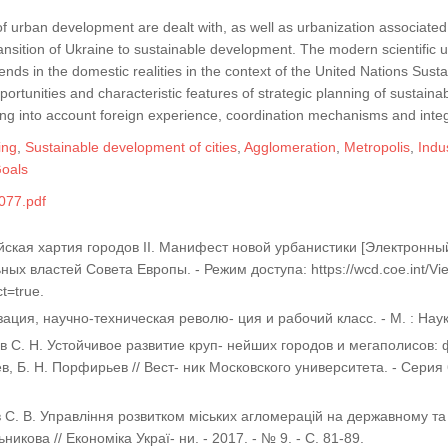
 urban development are dealt with, as well as urbanization associated w
ransition of Ukraine to sustainable development. The modern scientific u
rends in the domestic realities in the context of the United Nations Sus
ortunities and characteristic features of strategic planning of sustaina
ng into account foreign experience, coordination mechanisms and integ
ing
,
Sustainable development of cities
,
Agglomeration
,
Metropolis
,
Indu
oals
077.pdf
йская хартия городов II. Манифест новой урбанистики [Электронный
ных властей Совета Европы. - Режим доступа: https://wcd.coe.int/V
t=true.
зация, научно-техническая револю- ция и рабочий класс. - М. : Наука
в С. Н. Устойчивое развитие круп- нейших городов и мегаполисов: ф
, Б. Н. Порфирьев // Вест- ник Московского университета. - Серия 6:
в С. В. Управління розвитком міських агломерацій на державному та 
никова // Економіка Украї- ни. - 2017. - № 9. - С. 81-89.