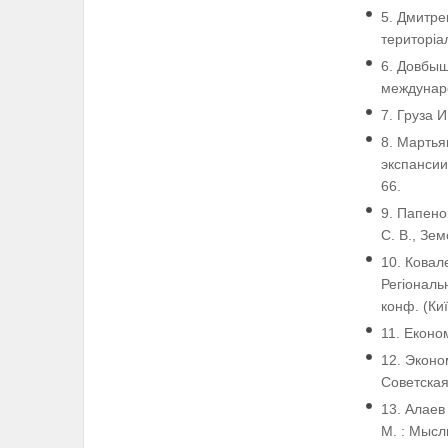
5. Дмитре
територіал
6. Довбыш
междунаро
7. Груза И
8. Мартья
экспансии
66.
9. Папено
С. В., Зем
10. Ковале
Регіональн
конф. (Киї
11. Економ
12. Эконо
Советская 
13. Алаев
М. : Мысль