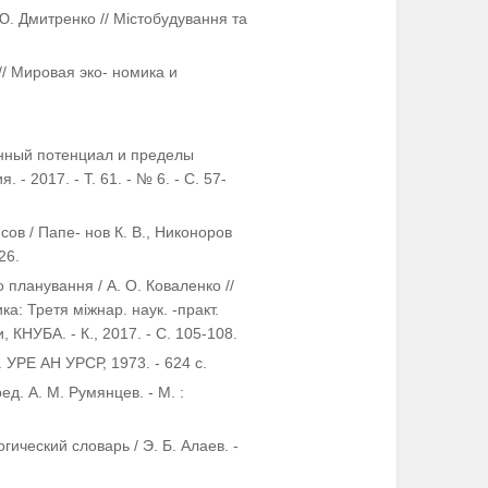
 Ю. Дмитренко // Містобудування та
// Мировая эко- номика и
онный потенциал и пределы
 2017. - Т. 61. - № 6. - С. 57-
ов / Папе- нов К. В., Никоноров
26.
о планування / А. О. Коваленко //
ика: Третя міжнар. наук. -практ.
и, КНУБА. - К., 2017. - С. 105-108.
д. УРЕ АН УРСР, 1973. - 624 с.
д. А. М. Румянцев. - М. :
ический словарь / Э. Б. Алаев. -