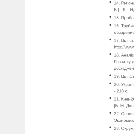
14. Регіон
В.] - К. :
15. Пробл
16. Труби
обозрение,
17. Цілі 
http://www.
18. Аналі
Розвитку д
досліджень
19. Цілі С
20. Україн
- 218 с.
21. Київ-2
[Б. М. Дан
22. Основы
Экономика
23. Окруж