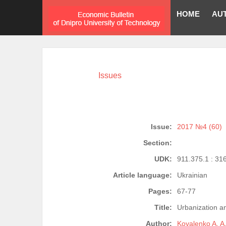
HOME
AU
Issues
Issue:
2017 №4 (60)
Section:
UDK:
911.375.1 : 31
Article language:
Ukrainian
Pages:
67-77
Title:
Urbanization an
Author:
Kovalenko A. A