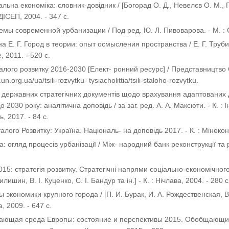
альна економіка: словник-довідник / [Богорад О. Д., Невелєв О. М.,
 НДІСЕП, 2004. - 347 с.
емы современной урбанизации / Под ред. Ю. Л. Пивоварова. - М. : С
на Е. Г. Город в теории: опыт осмысления пространства / Е. Г. Труби
 2011. - 520 с.
сталого розвитку 2016-2030 [Елект- ронний ресурс] / Представництво 
un.org.ua/ua/tsili-rozvytku- tysiacholittia/tsili-staloho-rozvytku.
з державних стратегічних документів щодо врахування адаптованих 
о 2030 року: аналітична доповідь / за заг. ред. А. А. Максюти. - К. :
, 2017. - 84 с.
талого Розвитку: Україна. Національ- на доповідь 2017. - К. : Мінекон
а: огляд процесів урбанізації / Між- народний банк реконструкції та р
015: стратегія розвитку. Стратегічні напрями соціально-економічного
илишин, В. І. Куценко, С. І. Бандур та ін.] - К. : Нічлава, 2004. - 280 с
 экономики крупного города / [П. И. Бурак, И. А. Рождественская, В.
, 2009. - 647 с.
ающая среда Европы: состояние и перспективы 2015. Обобщающий