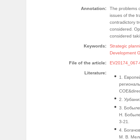
Annotation:
The problems of
issues of the t
contradictory t
considered. Opp
considered taki
Keywords:
Strategic plann
Development G
File of the article:
EV20174_067-
Literature:
1. Европе
региональ
COE&direc
2. Урбани
3. Бобыле
Н. Бобылев
3-21.
4. Богачо
М. В. Мель