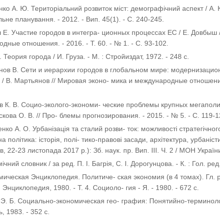
нко А. Ю. Територіальний розвиток міст: демографічний аспект / А.
ьне планування. - 2012. - Вип. 45(1). - С. 240-245.
 Е. Участие городов в интегра- ционных процессах ЕС / Е. Довбыш 
дные отношения. - 2016. - Т. 60. - № 1. - С. 93-102.
. Теория города / И. Груза. - М. : Стройиздат, 1972. - 248 с.
нов В. Сети и иерархии городов в глобальном мире: модернизаци
 / В. Мартьянов // Мировая эконо- мика и международные отношения. -
в К. В. Социо-эколого-экономи- ческие проблемы крупных мегаполис
скова О. В. // Про- блемы прогнозирования. - 2015. - № 5. - С. 119-1
нко А. О. Урбанізація та сталий розви- ток: можливості стратегічног
а політика: історія, полі- тико-правові засади, архітектура, урбаніст
в, 22-23 листопада 2017 р.): Зб. наук. пр. Вип. ІІІ. Ч. 2 / МОН Україн
ічний словник / за ред. П. І. Багрія, С. І. Дорогунцова. - К. : Гол. ре
мическая Энциклопедия. Политиче- ская экономия (в 4 томах). Гл. ре
Энциклопедия, 1980. - Т. 4. Социоло- гия - Я. - 1980. - 672 с.
 Э. Б. Социально-экономическая гео- графия: Понятийно-терминолог
, 1983. - 352 с.