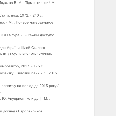
 Падалка В. М., Підмо- гильний М.
татистика, 1972. - 240 с.
на. - М. : Но- вое литературное
ООН в Україні. - Режим доступу:
для України Цілей Сталого
 Інститут суспільно- економічних
омрозвитку, 2017. - 176 с.
озвитку; Світовий банк. - К., 2015.
 розвитку на період до 2015 року /
.
 Ю. Ануприен- ко и др.] - М. :
 доклад / Европейс- кое