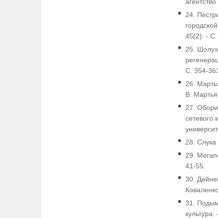
агентство
24. Пестр
городской 
45(2). - С
25. Шолух
регенерац
С. 354-36
26. Марть
В. Мартья
27. Обори
сетевого 
университе
28. Слука 
29. Мегап
41-55.
30. Дейнек
Коваленко,
31. Подым
культура. 