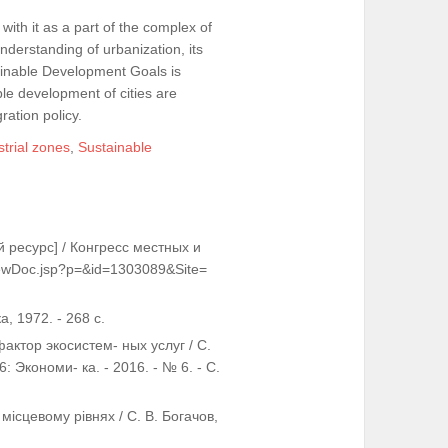
ith it as a part of the complex of
nderstanding of urbanization, its
tainable Development Goals is
ble development of cities are
ration policy.
strial zones
,
Sustainable
 ресурс] / Конгресс местных и
iewDoc.jsp?p=&id=1303089&Site=
, 1972. - 268 с.
актор экосистем- ных услуг / С.
 Экономи- ка. - 2016. - № 6. - С.
місцевому рівнях / С. В. Богачов,