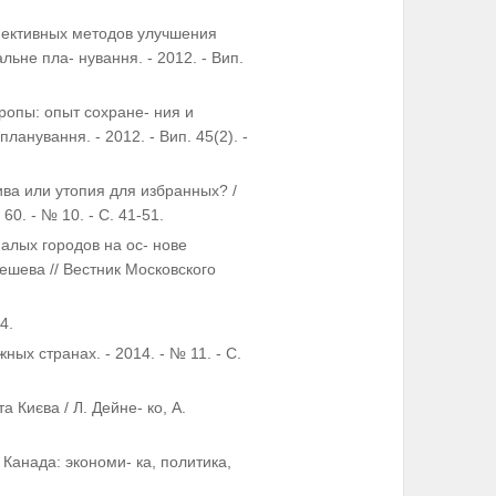
ффективных методов улучшения
альне пла- нування. - 2012. - Вип.
ропы: опыт сохране- ния и
ланування. - 2012. - Вип. 45(2). -
ива или утопия для избранных? /
0. - № 10. - С. 41-51.
алых городов на ос- нове
ешева // Вестник Московского
4.
ых странах. - 2014. - № 11. - С.
а Києва / Л. Дейне- ко, А.
 Канада: экономи- ка, политика,