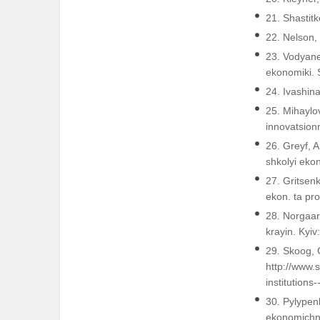
21. Shastit
22. Nelson,
23. Vodyanen
ekonomiki. 
24. Ivashina
25. Mihaylov
innovatsion
26. Greyf, 
shkolyi eko
27. Gritsenk
ekon. ta pr
28. Norgaar
krayin. Kyiv:
29. Skoog, G
http://www
institution
30. Pylypen
ekonomіchno