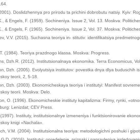
164.
(2001). Doslidzhennya pro prirodu ta prichini dobrobutu natsiy. Kyiv: R
., & Engels, F. (1959). Sochineniya. Issue 2, Vol. 13. Moskva: Politiches
., & Engels, F. (1965). Sochineniya. Issue 2, Vol. 37. Moskva: Politiches
, V.V. (2015). Suchasna teoriya in- stitutiv: identifikatsiya predmetno
 T. (1984). Teoriya prazdnogo klassa. Moskva: Progress.
, Dzh.R. (2012). Institutsionalnaya ekonomika. Terra Economicus, Vol.
n, Dzh. (2005). Evolyutsiya institutov: povestka dnya dlya buduschih i
koy teorii, 2, 5-18.
n, Dzh. (2003). Ekonomicheskaya teoriya i institutyi: Manifest sovreme
koy teorii. Moskva: Delo.
on, O. (1996). Ekonomicheskie instituty kapitalizma: Firmy, rynki, «ot
burg: Lenizdat; CEV Press.
 (1997). Instituty, institutsionalnye izmeneniya i funktsionirovanie eko
skoy knigi «Nachala».
ch, V.M. (2004). Institutsionalna teoriya: metodologichni poshuki i gipo
 G.D. (2016). Institutyi: opredelenie, priznaki i napravleniya issledovani