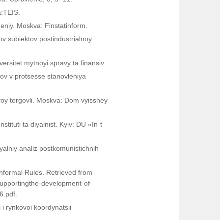
a:TEIS.
eniy. Moskva: Finstatinform.
sov subiektov postindustrialnoy
ersitet mytnoyi spravy ta finansiv.
esov v protsesse stanovleniya
ovoy torgovli. Moskva: Dom vyisshey
tituti ta diyalnist. Kyiv: DU «In-t
yalniy analiz postkomunistichnih
Informal Rules. Retrieved from
pportingthe-development-of-
6.pdf.
і rynkovoi koordynatsіi