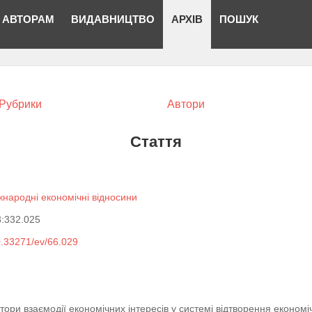
АВТОРАМ
ВИДАВНИЦТВО
АРХІВ
ПОШУК
Рубрики
Автори
Стаття
жнародні економічні відносини
3:332.025
10.33271/ev/66.029
ктори взаємодії економічних інтересів у системі відтворення економі