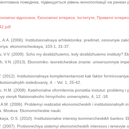
ієнтована поведінка, підвищується рівень монополізації на ринках р
ономічні відносини
,
Економічні інтереси
,
Інститути
,
Приватні інтерес
2.pdf
o, A.A. (2006). Institutsionalnaya arhitektonika: predmet, osnovnyie za
riya: ekonomicheskaya, 103-1, 31-37.
, V.V. (2009). Scho my doslidzhuiemo, koly doslidzhuiemo instituty? E
ch, V.N. (2013). Ekonomiko- teoreticheskoe znanie: universumnyie impera
.V. (2012). Institutsionalnaya komplementarnost kak faktor formirovaniy
itutsionalnykh issledovaniy, 4. - Vol. 1, 25-42.
, H.M. (2008). Katehorіalne oformlennia poniattia іnstutut: problemy і pe
y vіsnyk Natsіonalnoho hіrnychoho unіversytetu, 4, 12 -18.
 A.M. (2006). Problemyi realizatsii ekonomicheskih i institutsionalnyih 
a. Moskva: Ekonomicheskie nauki.
aya, O.S. (2010). Institutsionalne interesy kommercheskikh bankov. E
,V. (2007). Protivorechiya sistemyi ekonomicheskih interesov i tenevyie