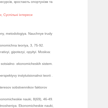
есурсів, зростають опортунізм та
и
,
Суспільні інтереси
kony, metodologiya. Nauchnye trudy
konomichna teoriya, 3, 75-92.
tivyi, gipotezyi, opyityi. Moskva:
a sotsialno- ekonomicheskih sistem.
rspektyvy іnstytutsіonalnoi teorіi .
interesov sobstvennikov faktorov
konomicheskie nauki, 8(69), 46-49.
 otnosheniya. Ekonomicheskie nauki,