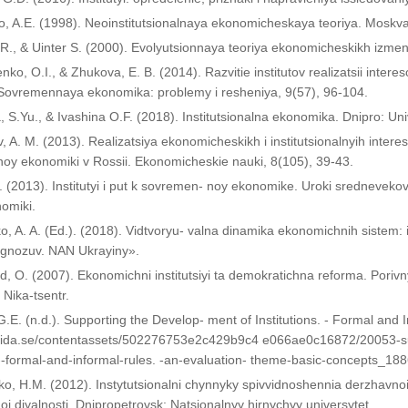
ko, A.E. (1998). Neoinstitutsionalnaya ekonomicheskaya teoriya. Moskv
 R., & Uinter S. (2000). Evolyutsionnaya teoriya ekonomicheskikh izmen
ko, O.I., & Zhukova, E. B. (2014). Razvitie institutov realizatsii intere
Sovremennaya ekonomika: problemy i resheniya, 9(57), 96-104.
, S.Yu., & Ivashina O.F. (2018). Institutsionalna ekonomika. Dnipro: Univ
, A. M. (2013). Realizatsiya ekonomicheskikh i institutsionalnyih inter
noy ekonomiki v Rossii. Ekonomicheskie nauki, 8(105), 39-43.
A. (2013). Institutyi i put k sovremen- noy ekonomike. Uroki srednevek
nomiki.
o, A. A. (Ed.). (2018). Vidtvoryu- valna dinamika ekonomichnih sistem: ins
ognozuv. NAN Ukrayiny».
d, O. (2007). Ekonomichni institutsiyi ta demokratichna reforma. Porivn
 Nika-tsentr.
.E. (n.d.). Supporting the Develop- ment of Institutions. - Formal and 
.sida.se/contentassets/502276753e2c429b9c4 e066ae0c16872/20053-su
s---formal-and-informal-rules. -an-evaluation- theme-basic-concepts_188
ko, H.M. (2012). Іnstytutsіonalnі chynnyky spіvvіdnoshennia derzhavnoi 
i dіyalnostі. Dnipropetrovsk: Natsіonalnyy hirnychyy unіversytet.