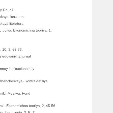
ogt-Roua1.
kaya literatura.
kaya literatura.
go polya. Ekonomichna teoriya, 1,
 10, 3, 69-76.
ssledovaniy. Zhurnal
nnoy institutsionalnoy
noshencheskaya» kontraktatsiya.
nomiki. Moskva: Fond
tezi. Ekonomichna teoriya, 2, 45-56.
ya. Upravlenie, 3, 5- 11.