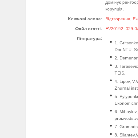
домінує рентоор
корупція.
Ключові слова:
Відтворення
,
Ек
Файл статті:
EV20192_029-04
Література:
1. Gritsenk
DonNTU. Se
2. Dementev
3. Tarasevi
TEIS.
4. Lipov, V
Zhurnal inst
5. Pylypenko
Ekonomіchny
6. Mihaylov,
proizvodstv
7. Gromadsk
8. Silantev