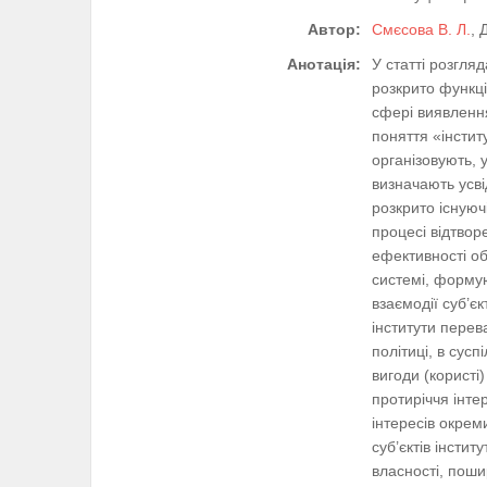
Автор:
Смєсова В. Л.
, 
Анотація:
У статті розгля
розкрито функції
сфері виявлення
поняття «інстит
організовують, 
визначають усві
розкрито існуюч
процесі відтвор
ефективності об
системі, формую
взаємодії суб’єк
інститути перев
політиці, в сус
вигоди (користі
протиріччя інтер
інтересів окрем
суб’єктів інстит
власності, поши