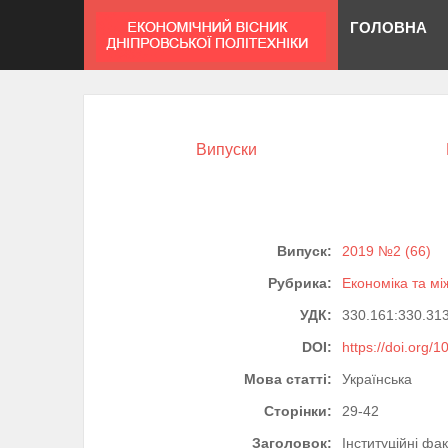
ГОЛОВНА
Випуски
Випуск:
2019 №2 (66)
Рубрика:
Економіка та мі
УДК:
330.161:330.31
DOI:
https://doi.org/
Мова статті:
Українська
Сторінки:
29-42
Заголовок:
Інституційні фа