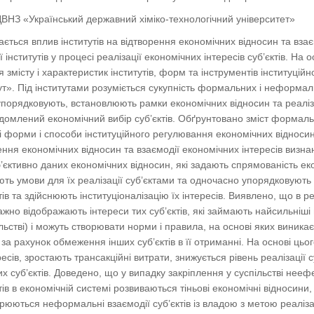
ДВНЗ «Український державний хіміко-технологічний університет»
дається вплив інститутів на відтворення економічних відносин та вза
 інститутів у процесі реалізації економічних інтересів суб’єктів. На о
 змісту і характеристик інститутів, форм та інструментів інституційн
ут». Під інститутами розуміється сукупність формальних і неформал
упорядковують, встановлюють рамки економічних відносин та реаліза
домлений економічний вибір суб’єктів. Обґрунтовано зміст формаль
і форми і способи інституційного регулювання економічних відносин
ення економічних відносин та взаємодії економічних інтересів визн
’єктивно даних економічних відносин, які задають спрямованість еко
ть умови для їх реалізації суб’єктами та одночасно упорядковують 
тів та здійснюють інституціоналізацію їх інтересів. Виявлено, що в р
ажно відображають інтереси тих суб’єктів, які займають найсильніші п
пільстві) і можуть створювати норми і правила, на основі яких виника
) за рахунок обмеження інших суб’єктів в її отриманні. На основі ць
есів, зростають трансакційні витрати, знижується рівень реалізації с
их суб’єктів. Доведено, що у випадку закріплення у суспільстві неефе
утів в економічній системі розвиваються тіньові економічні відносини
рюються неформальні взаємодії суб’єктів із владою з метою реалізац