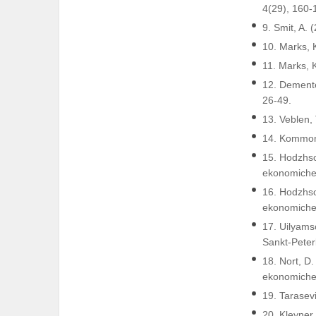
4(29), 160-
9. Smit, A. 
10. Marks, K
11. Marks, K
12. Dementev
26-49.
13. Veblen,
14. Kommons
15. Hodzhso
ekonomiches
16. Hodzhso
ekonomiches
17. Uilyams
Sankt-Peter
18. Nort, D.
ekonomiche
19. Tarasevi
20. Kleyner,