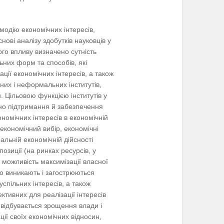
ємодію економічних інтересів,
снові аналізу здобутків науковців у
ого впливу визначено сутність
ьних форм та способів, які
ції економічних інтересів, а також
них і неформальних інститутів,
. Цільовою функцією інститутів у
ано підтримання й забезпечення
номічних інтересів в економічній
економічний вибір, економічні
еальній економічній дійсності
озиції (на ринках ресурсів, у
є можливість максимізації власної
ого виникають і загострюються
успільних інтересів, а також
ктивних для реалізації інтересів
, відбувається зрощення влади і
ії своїх економічних відносин,