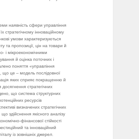
теми наявність сфери управління
їх стратегічному інноваційному
инкові умови характеризуються
 та пропозиції, цін на товари й
о- і мікроекономічними
вання й оцінка поточних і
алено поняття «управління
, що це – модель послідовної
лізація яких сприяє покращенню й
я досягнення стратегічних
дено, що система структурних
потенційних ресурсів
пективі визначених стратегічних
що здійснення якісного аналізу
ономічно-фінансової стійкості
вестиційний та інноваційний
італу із зовнішніх джерел.