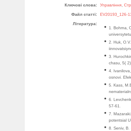
Ключові слова:
Управління
,
Стр
Файл статті:
EV20193_126-13
Література:
1. Bohma, O
universytet
2. Huk, O.V
іinnovatsiy
3. Hurochkin
chasu, 5( 2)
4. Ivanilov
osnovi. Efe
5. Kass, M.
nematerial
6. Levchenk
57-61.
7. Mazaraki
potentsial U
8. Seniv, B.