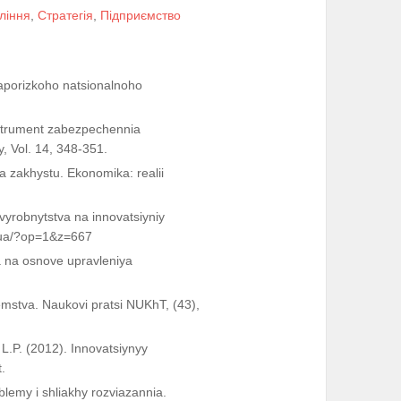
ління
,
Стратегія
,
Підприємство
Zaporizkoho natsionalnoho
instrument zabezpechennia
, Vol. 14, 348-351.
ma zakhystu. Ekonomika: realii
vyrobnytstva na innovatsiyniy
m.ua/?op=1&z=667
ya na osnove upravleniya
emstva. Naukovi pratsi NUKhT, (43),
L.P. (2012). Innovatsiynyy
.
oblemy i shliakhy rozviazannia.