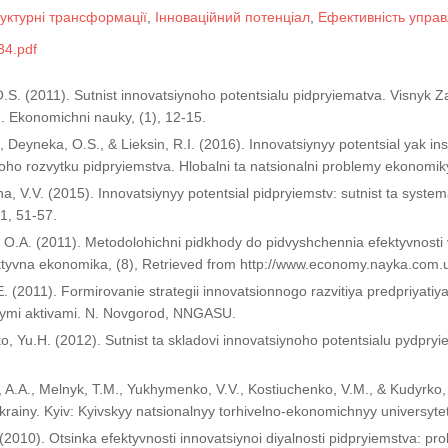
уктурні трансформації
,
Інноваційний потенціал
,
Ефективність управ
4.pdf
.S. (2011). Sutnist innovatsiynoho potentsialu pidpryiematva. Visnyk 
u. Ekonomichni nauky, (1), 12-15.
., Deyneka, O.S., & Lieksin, R.I. (2016). Innovatsiynyy potentsial yak 
noho rozvytku pidpryiemstva. Hlobalni ta natsionalni problemy ekonomiky
a, V.V. (2015). Innovatsiynyy potentsial pidpryiemstv: sutnist ta syste
1, 51-57.
a, O.A. (2011). Metodolohichni pidkhody do pidvyshchennia efektyvnosti 
ktyvna ekonomika, (8), Retrieved from http://www.economy.nayka.co
E. (2011). Formirovanie strategii innovatsionnogo razvitiya predpriyati
nymi aktivami. N. Novgorod, NNGASU.
o, Yu.H. (2012). Sutnist ta skladovi innovatsiynoho potentsialu pydpryi
, A.A., Melnyk, T.M., Yukhymenko, V.V., Kostiuchenko, V.M., & Kudyrko, 
krainy. Kyiv: Kyivskyy natsionalnyy torhivelno-ekonomichnyy universytet
 (2010). Otsinka efektyvnosti innovatsiynoi diyalnosti pidpryiemstva: pr