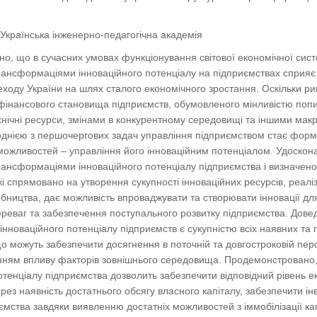
 Українська інженерно-педагогічна академія
ено, що в сучасних умовах функціонування світової економічної сис
ансформаціями інноваційного потенціалу на підприємствах сприяє 
еходу України на шлях сталого економічного зростання. Оскільки р
фінансового становища підприємств, обумовленого мінливістю попиту
нічні ресурси, змінами в конкурентному середовищі та іншими макр
однією з першочергових задач управління підприємством стає форму
можливостей – управління його інноваційним потенціалом. Удоскон
ансформаціями інноваційного потенціалу підприємства і визначено
 які спрямовано на утворення сукупності інноваційних ресурсів, реа
обництва, дає можливість впроваджувати та створювати інновації дл
реваг та забезпечення поступального розвитку підприємства. Дове
нноваційного потенціалу підприємств є сукупністю всіх наявних та 
о можуть забезпечити досягнення в поточній та довгостроковій перс
анням впливу факторів зовнішнього середовища. Продемонстровано, 
отенціалу підприємства дозволить забезпечити відповідний рівень ек
рез наявність достатнього обсягу власного капіталу, забезпечити ін
ємства завдяки виявленню достатніх можливостей з іммобілізації кап