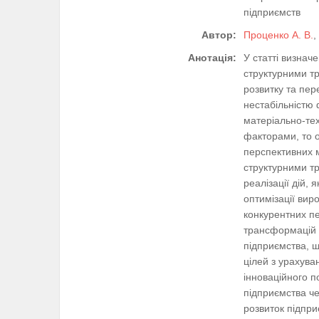
підприємств
Автор:
Проценко А. В.
,
Анотація:
У статті визнач
структурними тр
розвитку та пер
нестабільністю 
матеріально-тех
факторами, то 
перспективних 
структурними тр
реалізації дій,
оптимізації вир
конкурентних пе
трансформацій і
підприємства, щ
цілей з урахув
інноваційного п
підприємства че
розвиток підпри