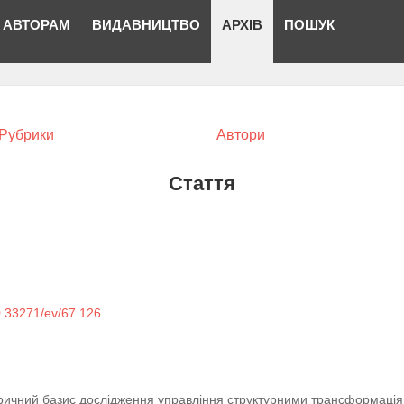
АВТОРАМ
ВИДАВНИЦТВО
АРХІВ
ПОШУК
Рубрики
Автори
Стаття
10.33271/ev/67.126
ричний базис дослідження управління структурними трансформаціям