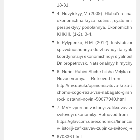
18-31.
4. Novytskyy, V. (2009). Hlobalʹna finanso
ekonomichna kryza: sutnistʹ, systemnistʹ p
perspektyvy podolannya. Ekonomichnyy 
KHKHI, (1-2), 3-4.
5. Pylypenko, H.M. (2012). Instytutsional
spivvidnoshennya derzhavnoyi ta rynkovo
koordynatsiyi ekonomichnoyi diyalnosti.
Dnipropetrovsk, Natsionalnyy hirnychyy un
6. Nuriel Rubini Shche bilsha Velyka depre
Novoe vremya. - Retrieved from
http:///nv.ua/ukr/opinion/svitova-kriza-202
chomu-cogo-razu-vse-nabagato-girshe-ni
roci- ostanni-novini-50077940.html
7. MVF vpershe v istoriyi zafiksuvav zupy
svitovoyi ekonomiky. Retrieved from
https://glavcom.ua/economics/finances/m
v- istoriji-zafiksuvav-zupinku-svitovoji-eko
670836.html