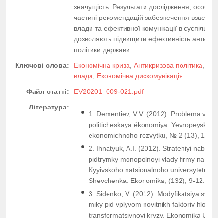
значущість. Результати дослідження, особли
частині рекомендацій забезпечення взаємозв
влади та ефективної комунікації в суспільстві
дозволяють підвищити ефективність антикри
політики держави.
Ключові слова:
Економічна криза
,
Антикризова політика
,
Еко
влада
,
Економічна дискомунікація
Файл статті:
EV20201_009-021.pdf
Література:
1. Dementiev, V.V. (2012). Problema vlasti
politicheskaya ékonomiya. Yevropeyskyy 
ekonomichnoho rozvytku, № 2 (13), 183-
2. Ihnatyuk, A.I. (2012). Stratehiyi nabutty
pidtrymky monopolnoyi vlady firmy na ryn
Kyyivskoho natsionalnoho universytetu im
Shevchenka. Ekonomika, (132), 9-12.
3. Sidenko, V. (2012). Modyfikatsiya svito
miky pid vplyvom novitnikh faktoriv hlobal
transformatsiynoyi kryzy. Ekonomika Ukray