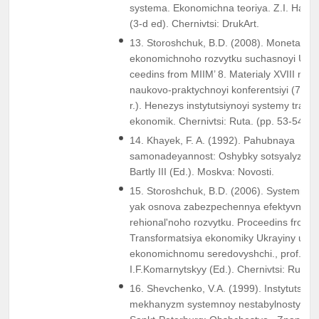
systema. Ekonomichna teoriya. Z.I. Halus
(3-d ed). Chernivtsi: DrukArt.
13. Storoshchuk, B.D. (2008). Monetarni f
ekonomichnoho rozvytku suchasnoyi Ukray
ceedins from MIIM’ 8. Materialy XVIII miz
naukovo-praktychnoyi konferentsiyi (7-8 
r.). Henezys instytutsiynoyi systemy tranz
ekonomik. Chernivtsi: Ruta. (pp. 53-54).
14. Khayek, F. A. (1992). Pahubnaya
samonadeyannost: Oshybky sotsyalyzma.
Bartly III (Ed.). Moskva: Novosti.
15. Storoshchuk, B.D. (2006). Systemnyy 
yak osnova zabezpechennya efektyvnoho
rehionalʹnoho rozvytku. Proceedins from:
Transformatsiya ekonomiky Ukrayiny u h
ekonomichnomu seredovyshchi., prof.
I.F.Komarnytskyy (Ed.). Chernivtsi: Ruta,
16. Shevchenko, V.A. (1999). Instytutsyon
mekhanyzm systemnoy nestabylnosty ék