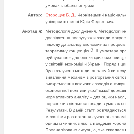
умовах глобальної кризи
Автор:
Сторощук Б. Д.
, Чернівецький національний
університет імені Юрія Федьковича
Анотація:
Методологія дослідження. Методологічною 
дослідження послугували засади макроекон
підходу до аналізу економічних процесів. В
теоретичну концепцію Й. Шумпетера про «т
руйнування» для оцінки кризових явищ, які 
у світовій економіці й Україні. Поряд з цими
було залучено методи: аналізу й синтезу – д
виявлення механізмів розгортання світової к
виокремлення ключових заходів антикризово
економічної політики української держави;
нормативного аналізу – для оцінки наслідків 
перспектив діяльності влади в умовах світово
Результати. В даній статті розглядаються хро
механізми розгортання сучасної економічної
одним із чинників якої є пандемія коронавіру
Проаналізовано ситуацію, яка склалася на с