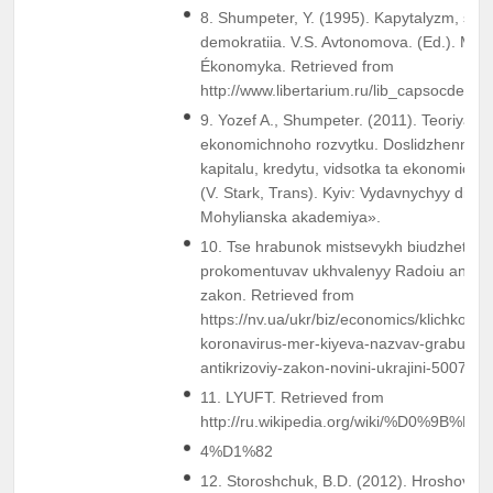
8. Shumpeter, Y. (1995). Kapytalyzm, sots
demokratiia. V.S. Avtonomova. (Ed.). Mos
Ékonomyka. Retrieved from
http://www.libertarium.ru/lib_capsocdem_
9. Yozef A., Shumpeter. (2011). Teoriya
ekonomichnoho rozvytku. Doslidzhennya p
kapitalu, kredytu, vidsotka ta ekonomichno
(V. Stark, Trans). Kyiv: Vydavnychyy dim 
Mohylianska akademiya».
10. Tse hrabunok mistsevykh biudzhetiv. 
prokomentuvav ukhvalenyy Radoiu antykr
zakon. Retrieved from
https://nv.ua/ukr/biz/economics/klichko- ta
koronavirus-mer-kiyeva-nazvav-grabunk
antikrizoviy-zakon-novini-ukrajini-5007911
11. LYUFT. Retrieved from
http://ru.wikipedia.org/wiki/%D0%9B%
4%D1%82
12. Storoshchuk, B.D. (2012). Hroshovo-