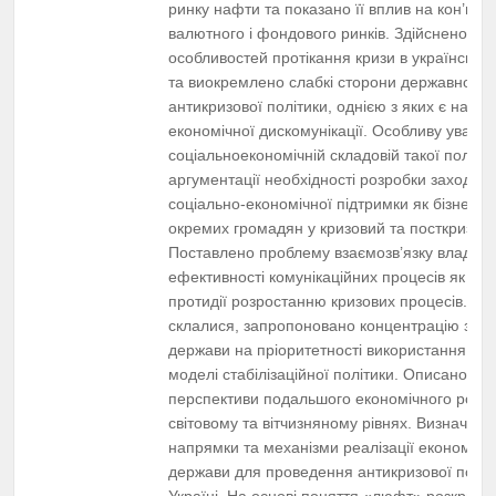
ринку нафти та показано її вплив на кон’юнк
валютного і фондового ринків. Здійснено до
особливостей протікання кризи в українській
та виокремлено слабкі сторони державної
антикризової політики, однією з яких є наро
економічної дискомунікації. Особливу увагу 
соціальноекономічній складовій такої політик
аргументації необхідності розробки заходів 
соціально-економічної підтримки як бізнесу, т
окремих громадян у кризовий та посткризови
Поставлено проблему взаємозв’язку влади т
ефективності комунікаційних процесів як ос
протидії розростанню кризових процесів. За
склалися, запропоновано концентрацію зуси
держави на пріоритетності використання кей
моделі стабілізаційної політики. Описано ос
перспективи подальшого економічного розви
світовому та вітчизняному рівнях. Визначено
напрямки та механізми реалізації економічн
держави для проведення антикризової політ
Україні. На основі поняття «люфт» розкрито