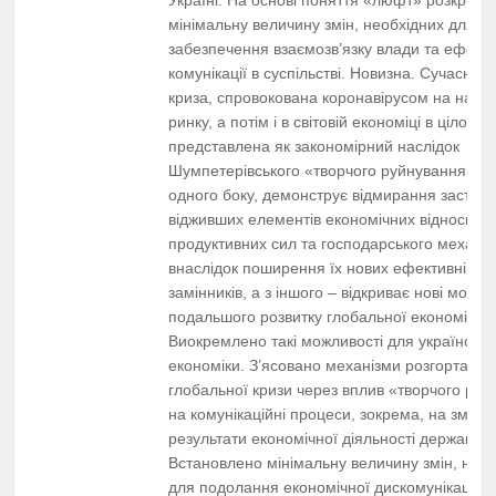
мінімальну величину змін, необхідних для
забезпечення взаємозв’язку влади та ефекти
комунікації в суспільстві. Новизна. Сучасна с
криза, спровокована коронавірусом на наф
ринку, а потім і в світовій економіці в цілому,
представлена як закономірний наслідок
Шумпетерівського «творчого руйнування», як
одного боку, демонструє відмирання застарі
відживших елементів економічних відносин,
продуктивних сил та господарського механіз
внаслідок поширення їх нових ефективніших
замінників, а з іншого – відкриває нові можли
подальшого розвитку глобальної економіки.
Виокремлено такі можливості для українсько
економіки. З’ясовано механізми розгортання
глобальної кризи через вплив «творчого ру
на комунікаційні процеси, зокрема, на зміст 
результати економічної діяльності держави.
Встановлено мінімальну величину змін, необ
для подолання економічної дискомунікації. 