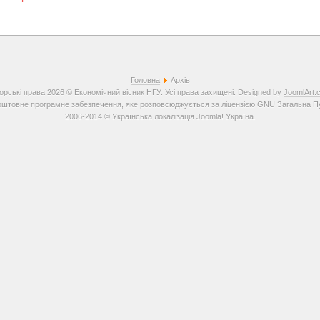
Головна
Архів
орські права 2026 © Економічний вісник НГУ. Усі права захищені. Designed by
JoomlArt.
штовне програмне забезпечення, яке розповсюджується за ліцензією
GNU Загальна Пуб
2006-2014 © Українська локалізація
Joomla! Україна
.