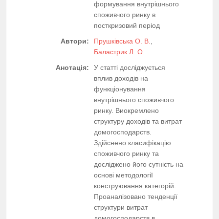
формування внутрішнього
споживчого ринку в
посткризовий період
Автори:
Прушківська О. В.
,
Баластрик Л. О.
Анотація:
У статті досліджується
вплив доходів на
функціонування
внутрішнього споживчого
ринку. Виокремлено
структуру доходів та витрат
домогосподарств.
Здійснено класифікацію
споживчого ринку та
досліджено його сутність на
основі методології
конструювання категорій.
Проаналізовано тенденції
структури витрат
домогосподарств в