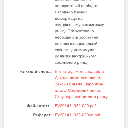
посткризовий період та
з’ясовано існуючі
деформації на
внутрішньому споживчому
ринку. Обґрунтовано
необхідність зростання
доходів в національній
економіці як стимулу
розвитку внутрішнього
споживчого ринку.
Ключові слова:
Витрати домогосподарств
,
Доходи домогосподарств
,
Закони Енгеля
,
Заробітна
плата
,
Споживчий ринок
,
Структура споживчого ринку
Файл статті:
EV20141_022-029.pdf
Реферат:
EV20141_022-029ua.pdf