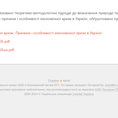
лізовано теоретико-методологічні підходи до визначення природи т
о причини і особливості економічної кризи в Україні, обґрунтовано п
ні кризи
,
Причини і особливості економічної кризи в Україні
5.pdf
5ua.pdf
Головна
Архів
орські права 2026 © Економічний вісник НГУ. Усі права захищені. Designed by
JoomlArt.
штовне програмне забезпечення, яке розповсюджується за ліцензією
GNU Загальна Пуб
2006-2014 © Українська локалізація
Joomla! Україна
.