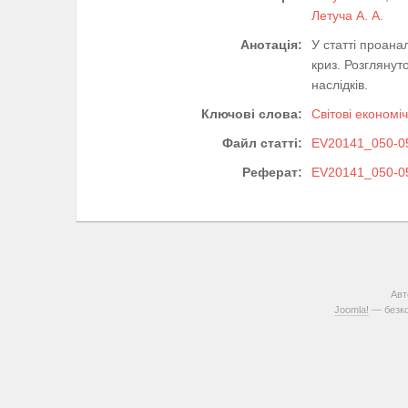
Летуча А. А.
Анотація:
У статті проана
криз. Розглянут
наслідків.
Ключові слова:
Світові економіч
Файл статті:
EV20141_050-05
Реферат:
EV20141_050-05
Авт
Joomla!
— безко