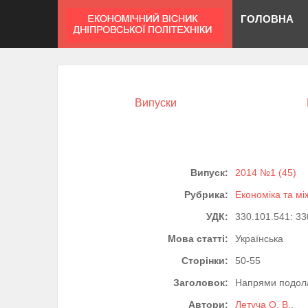
ГОЛОВНА
Випуски
Випуск:
2014 №1 (45)
Рубрика:
Економіка та мі
УДК:
330.101.541: 33
Мова статті:
Українська
Сторінки:
50-55
Заголовок:
Напрями подолан
Автори:
Летуча О. В.
,