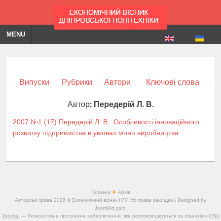
MENU
Випуски
Рубрики
Автори
Ключові слова
Автор:
Передерій Л. В.
2007 №1 (17)
Передерій Л. В.
Особливості інноваційного
розвитку підприємства в умовах моно виробництва
Головна
Архів
Авторські права 2026 © Економічний вісник НГУ. Усі права захищені. Designed by
JoomlArt.com
.
Joomla!
— безкоштовне програмне забезпечення, яке розповсюджується за ліцензією
GNU