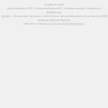
Головна
Архів
Авторські права 2026 © Економічний вісник НГУ. Усі права захищені. Designed by
JoomlArt.com
.
Joomla!
— безкоштовне програмне забезпечення, яке розповсюджується за ліцензією
GNU
Загальна Публічна Ліцензія.
2006-2014 © Українська локалізація
Joomla! Україна
.