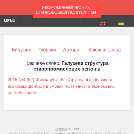
MENU
Випуски
Рубрики
Автори
Ключові слова
Ключеве слово:
Галузева структура
старопромислових регіонів
2015 №4 (52)
Шинкарук Л. В.
Структурні особливості
економіки Донбасу в умовах політичної та економічної
нестабільності
Головна
Архів
Авторські права 2026 © Економічний вісник НГУ. Усі права захищені. Designed by