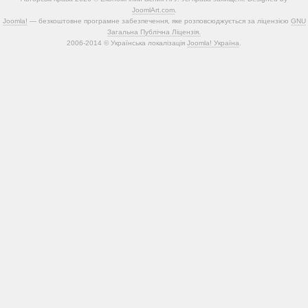
JoomlArt.com
.
Joomla!
— безкоштовне програмне забезпечення, яке розповсюджується за ліцензією
GNU
Загальна Публічна Ліцензія.
2006-2014 © Українська локалізація
Joomla! Україна
.