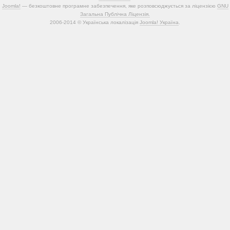
Joomla!
— безкоштовне програмне забезпечення, яке розповсюджується за ліцензією
GNU
Загальна Публічна Ліцензія.
2006-2014 © Українська локалізація
Joomla! Україна
.