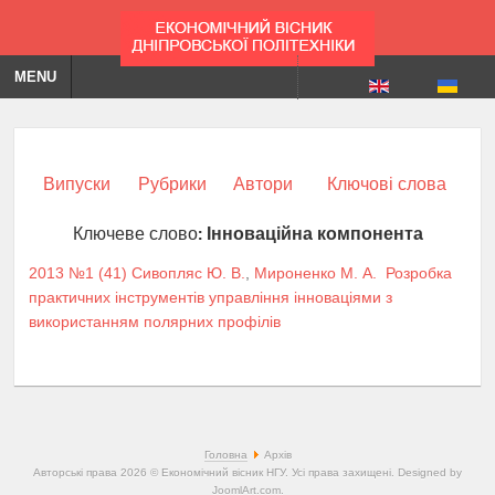
MENU
Випуски
Рубрики
Автори
Ключові слова
Ключеве слово:
Інноваційна компонента
2013 №1 (41)
Сивопляс Ю. В.
,
Мироненко М. А.
Розробка
практичних інструментів управління інноваціями з
використанням полярних профілів
Головна
Архів
Авторські права 2026 © Економічний вісник НГУ. Усі права захищені. Designed by
JoomlArt.com
.