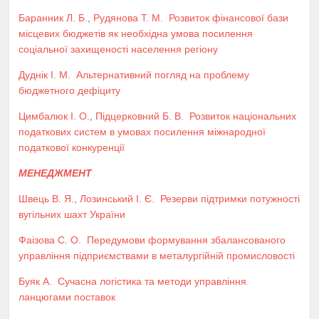
Баранник Л. Б.
,
Рудянова Т. М.
Розвиток фінансової бази
місцевих бюджетів як необхідна умова посилення
соціальної захищеності населення регіону
Дуднік І. М.
Альтернативний погляд на проблему
бюджетного дефіциту
Цимбалюк І. О.
,
Підцерковний Б. В.
Розвиток національних
податкових систем в умовах посилення міжнародної
податкової конкуренції
МЕНЕДЖМЕНТ
Швець В. Я.
,
Лозинський І. Є.
Резерви підтримки потужності
вугільних шахт України
Фаізова С. О.
Передумови формування збалансованого
управління підприємствами в металургійній промисловості
Буяк А.
Сучасна логістика та методи управління
ланцюгами поставок