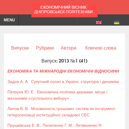
MENU
Випуски
Рубрики
Автори
Ключові слова
Випуск: 2013 №1 (41)
ЕКОНОМІКА ТА МІЖНАРОДНІ ЕКОНОМІЧНІ ВІДНОСИНИ
Задоя А. А.
Сукупний попит в Україні: структура і динаміка
Петруня Ю. Е.
Економічна політика держави: місце і
механізми «суспільного вибору»
Липов В. В.
Множинність грошових систем як інструмент
гетерогенізації інституційної складової СЕС
Прушківська Е. В.
,
Пилипенко Г. М.
,
Литвиненко Н.