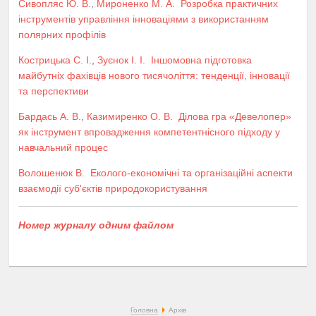
Сивопляс Ю. В.
,
Мироненко М. А.
Розробка практичних
інструментів управління інноваціями з використанням
полярних профілів
Кострицька С. І.
,
Зуєнок І. І.
Іншомовна підготовка
майбутніх фахівців нового тисячоліття: тенденції, інновації
та перспективи
Бардась А. В.
,
Казимиренко О. В.
Ділова гра «Девелопер»
як інструмент впровадження компетентнісного підходу у
навчальний процес
Волошенюк В.
Еколого-економічні та організаційні аспекти
взаємодії суб'єктів природокористування
Номер журналу одним файлом
Головна
Архів