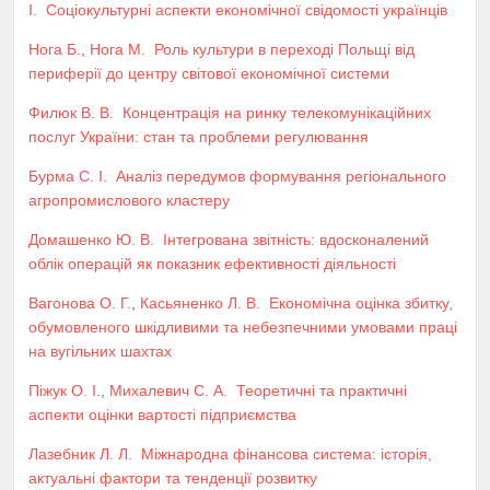
І.
Соціокультурні аспекти економічної свідомості українців
Нога Б.
,
Нога М.
Роль культури в переході Польщі від
периферії до центру світової економічної системи
Филюк В. В.
Концентрація на ринку телекомунікаційних
послуг України: стан та проблеми регулювання
Бурма С. І.
Аналіз передумов формування регіонального
агропромислового кластеру
Домашенко Ю. В.
Інтегрована звітність: вдосконалений
облік операцій як показник ефективності діяльності
Вагонова О. Г.
,
Касьяненко Л. В.
Економічна оцінка збитку,
обумовленого шкідливими та небезпечними умовами праці
на вугільних шахтах
Піжук О. І.
,
Михалевич С. А.
Теоретичні та практичні
аспекти оцінки вартості підприємства
Лазебник Л. Л.
Міжнародна фінансова система: історія,
актуальні фактори та тенденції розвитку