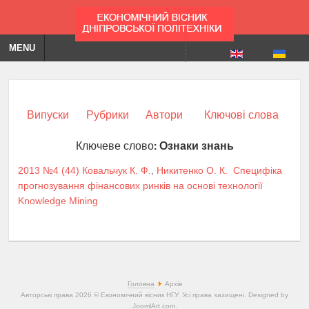
MENU
Випуски
Рубрики
Автори
Ключові слова
Ключеве слово:
Ознаки знань
2013 №4 (44)
Ковальчук К. Ф.
,
Никитенко О. К.
Специфіка
прогнозування фінансових ринків на основі технології
Knowledge Mining
Головна
Архів
Авторські права 2026 © Економічний вісник НГУ. Усі права захищені. Designed by
JoomlArt.com
.