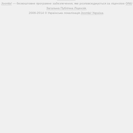
Joomla!
— безкоштовне програмне забезпечення, яке розповсюджується за ліцензією
GNU
Загальна Публічна Ліцензія.
2006-2014 © Українська локалізація
Joomla! Україна
.