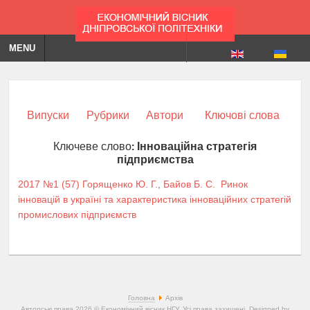
MENU
Випуски
Рубрики
Автори
Ключові слова
Ключеве слово:
Інноваційна стратегія
підприємства
2017 №1 (57)
Горященко Ю. Г.
,
Байов Б. С.
Ринок
інновацій в україні та характеристика інноваційних стратегій
промислових підприємств
Головна
Архів
Авторські права 2026 © Економічний вісник НГУ. Усі права захищені. Designed by