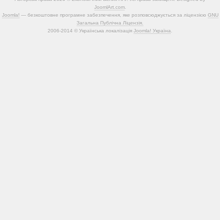
JoomlArt.com
.
Joomla!
— безкоштовне програмне забезпечення, яке розповсюджується за ліцензією
GNU
Загальна Публічна Ліцензія.
2006-2014 © Українська локалізація
Joomla! Україна
.