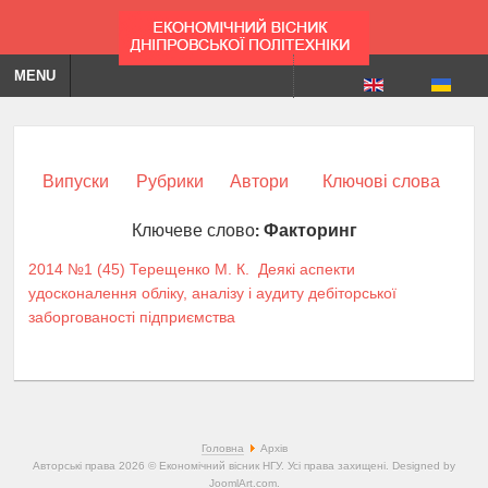
MENU
Випуски
Рубрики
Автори
Ключові слова
Ключеве слово:
Факторинг
2014 №1 (45)
Терещенко М. К.
Деякі аспекти
удосконалення обліку, аналізу і аудиту дебіторської
заборгованості підприємства
Головна
Архів
Авторські права 2026 © Економічний вісник НГУ. Усі права захищені. Designed by
JoomlArt.com
.