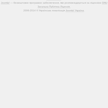
Joomla!
— безкоштовне програмне забезпечення, яке розповсюджується за ліцензією
GNU
Загальна Публічна Ліцензія.
2006-2014 © Українська локалізація
Joomla! Україна
.