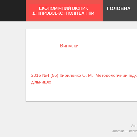
ГОЛОВНА
Випуски
2016 №4 (56)
Кириленко О. М.
Методологічний підх
дільницях
Авт
Joomla!
— безко