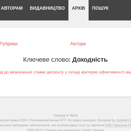
АВТОРАМ
ВИДАВНИЦТВО
АРХІВ
ПОШУК
Рубрики
Автори
Ключеве слово:
Доходність
ід до визначення ставки дисконту у складі критерію ефективності в
Головна
Архів
орські права 2026 © Економічний вісник НГУ. Усі права захищені. Designed by
JoomlArt.
штовне програмне забезпечення, яке розповсюджується за ліцензією
GNU Загальна Пуб
2006-2014 © Українська локалізація
Joomla! Україна
.