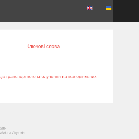
Ключові слова
идів транспортного сполучення на малодіяльних
com
.
лічна Ліцензія.