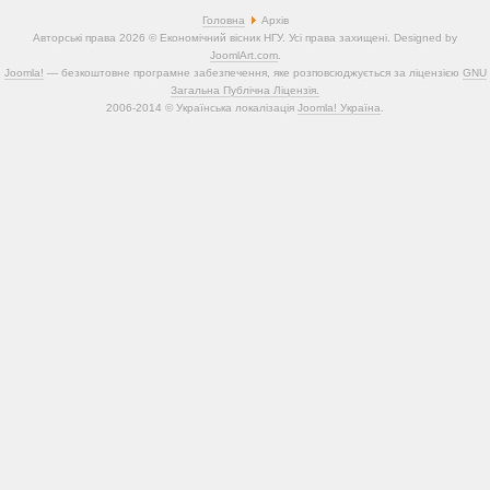
Головна
Архів
Авторські права 2026 © Економічний вісник НГУ. Усі права захищені. Designed by
JoomlArt.com
.
Joomla!
— безкоштовне програмне забезпечення, яке розповсюджується за ліцензією
GNU
Загальна Публічна Ліцензія.
2006-2014 © Українська локалізація
Joomla! Україна
.