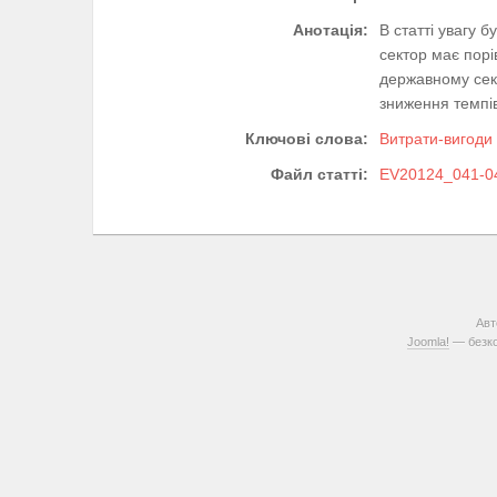
Анотація:
В статті увагу б
сектор має порі
державному сект
зниження темпі
Ключові слова:
Витрати-вигоди 
Файл статті:
EV20124_041-04
Авт
Joomla!
— безко