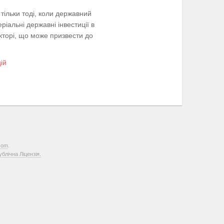
 тільки тоді, коли державний
іальні державні інвестиції в
кторі, що може призвести до
ій
com
.
лічна Ліцензія.