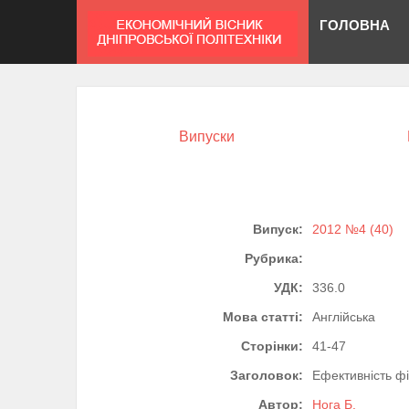
ГОЛОВНА
Випуски
Випуск:
2012 №4 (40)
Рубрика:
УДК:
336.0
Мова статті:
Англійська
Сторінки:
41-47
Заголовок:
Ефективність ф
Автор:
Нога Б.