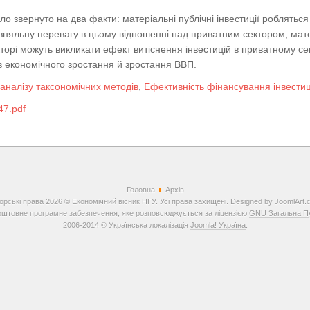
уло звернуто на два факти: матеріальні публічні інвестиції робляться
вняльну перевагу в цьому відношенні над приватним сектором; матер
орі можуть викликати ефект витіснення інвестицій в приватному се
в економічного зростання й зростання ВВП.
аналізу таксономічних методів
,
Ефективність фінансування інвестиц
7.pdf
Головна
Архів
орські права 2026 © Економічний вісник НГУ. Усі права захищені. Designed by
JoomlArt.
штовне програмне забезпечення, яке розповсюджується за ліцензією
GNU Загальна Пуб
2006-2014 © Українська локалізація
Joomla! Україна
.