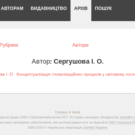
АВТОРАМ
ВИДАВНИЦТВО
АРХІВ
ПОШУК
Рубрики
Автори
Автор:
Сергушова І. О.
а І. О.
Концептуалізація глокалізаційних процесів у світовому госп
Головна
Архів
орські права 2026 © Економічний вісник НГУ. Усі права захищені. Designed by
JoomlArt.
штовне програмне забезпечення, яке розповсюджується за ліцензією
GNU Загальна Пуб
2006-2014 © Українська локалізація
Joomla! Україна
.