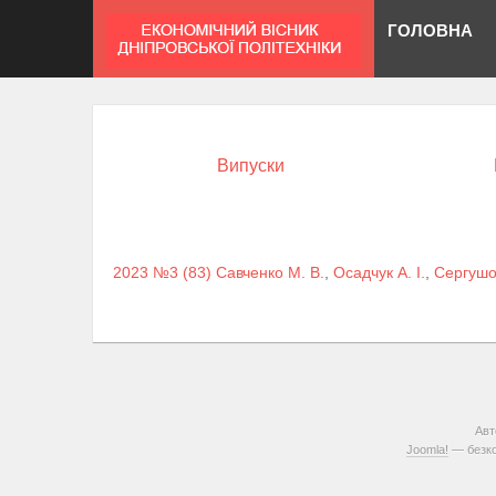
ГОЛОВНА
Випуски
2023 №3 (83)
Савченко М. В.
,
Осадчук А. І.
,
Сергушов
Авт
Joomla!
— безко