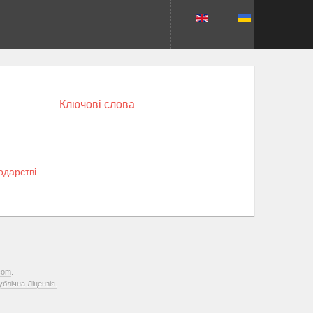
Ключові слова
одарстві
com
.
лічна Ліцензія.