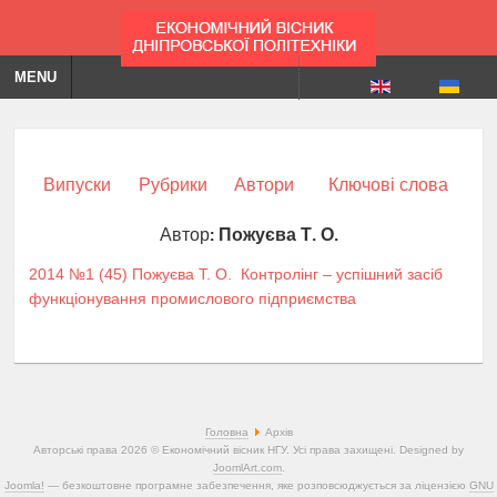
MENU
Випуски
Рубрики
Автори
Ключові слова
Автор:
Пожуєва Т. О.
2014 №1 (45)
Пожуєва Т. О.
Контролінг – успішний засіб
функціонування промислового підприємства
Головна
Архів
Авторські права 2026 © Економічний вісник НГУ. Усі права захищені. Designed by
JoomlArt.com
.
Joomla!
— безкоштовне програмне забезпечення, яке розповсюджується за ліцензією
GNU