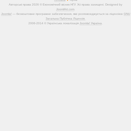
Авторські права 2026 © Економічний вісник НГУ. Усі права захищені. Designed by
JoomlArt.com
.
Joomla!
— безкоштовне програмне забезпечення, яке розповсюджується за ліцензією
GNU
Загальна Публічна Ліцензія.
2006-2014 © Українська локалізація
Joomla! Україна
.