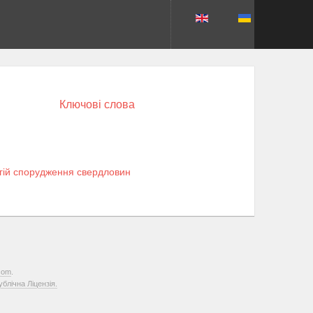
Ключові слова
огій спорудження свердловин
com
.
лічна Ліцензія.