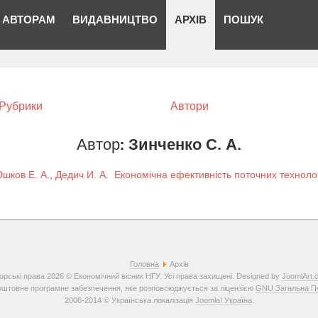
АВТОРАМ
ВИДАВНИЦТВО
АРХІВ
ПОШУК
Рубрики
Автори
Автор:
Зинченко С. А.
шков Е. А.
,
Дедич И. А.
Економічна ефективність поточних технол
Головна
Архів
орські права 2026 © Економічний вісник НГУ. Усі права захищені. Designed by
JoomlArt.
штовне програмне забезпечення, яке розповсюджується за ліцензією
GNU Загальна Пуб
2006-2014 © Українська локалізація
Joomla! Україна
.