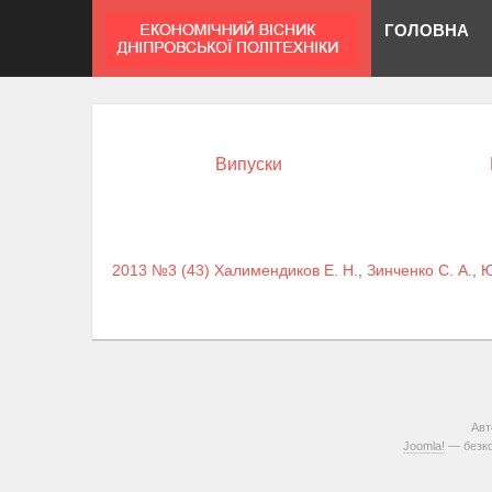
ГОЛОВНА
Випуски
2013 №3 (43)
Халимендиков Е. Н.
,
Зинченко С. А.
,
Ю
Авт
Joomla!
— безко