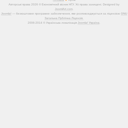
Авторські права 2026 © Економічний вісник НГУ. Усі права захищені. Designed by
JoomlArt.com
.
Joomla!
— безкоштовне програмне забезпечення, яке розповсюджується за ліцензією
GNU
Загальна Публічна Ліцензія.
2006-2014 © Українська локалізація
Joomla! Україна
.