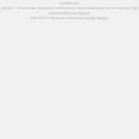
JoomlArt.com
.
Joomla!
— безкоштовне програмне забезпечення, яке розповсюджується за ліцензією
GNU
Загальна Публічна Ліцензія.
2006-2014 © Українська локалізація
Joomla! Україна
.