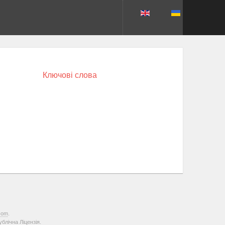
Ключові слова
com
.
лічна Ліцензія.