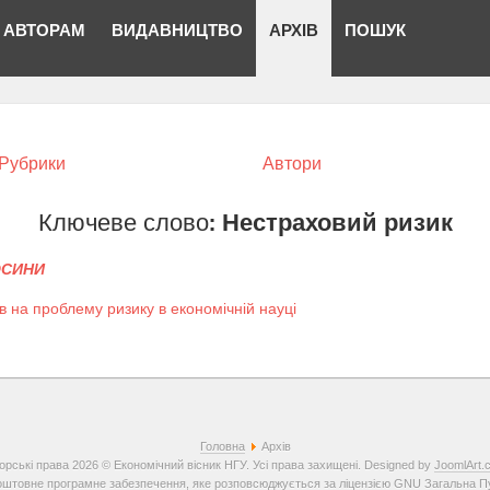
АВТОРАМ
ВИДАВНИЦТВО
АРХІВ
ПОШУК
Рубрики
Автори
Ключеве слово:
Нестраховий ризик
ОСИНИ
в на проблему ризику в економічній науці
Головна
Архів
орські права 2026 © Економічний вісник НГУ. Усі права захищені. Designed by
JoomlArt.
штовне програмне забезпечення, яке розповсюджується за ліцензією
GNU Загальна Пуб