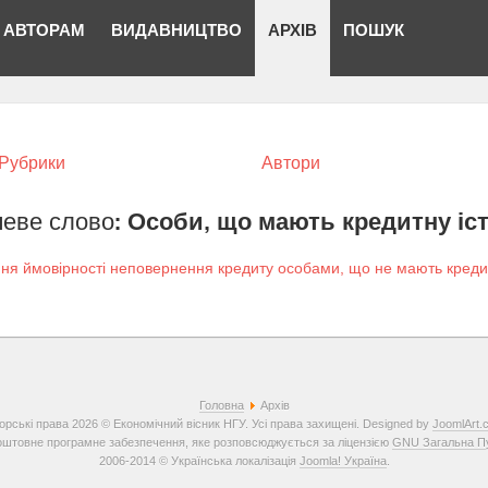
АВТОРАМ
ВИДАВНИЦТВО
АРХІВ
ПОШУК
Рубрики
Автори
еве слово:
Особи, що мають кредитну іс
ня ймовірності неповернення кредиту особами, що не мають кредитн
Головна
Архів
орські права 2026 © Економічний вісник НГУ. Усі права захищені. Designed by
JoomlArt.
штовне програмне забезпечення, яке розповсюджується за ліцензією
GNU Загальна Пуб
2006-2014 © Українська локалізація
Joomla! Україна
.