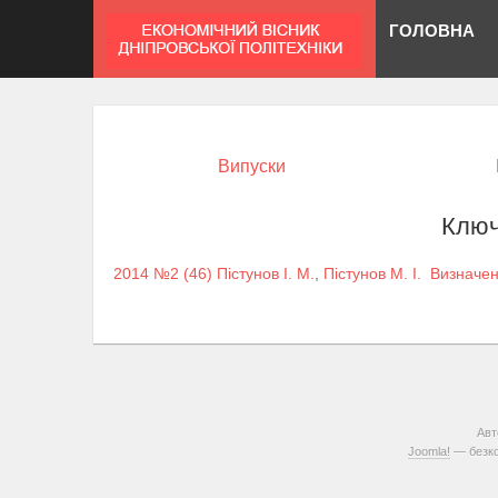
ГОЛОВНА
Випуски
Ключ
2014 №2 (46)
Пістунов І. М.
,
Пістунов М. І.
Визначен
Авт
Joomla!
— безко