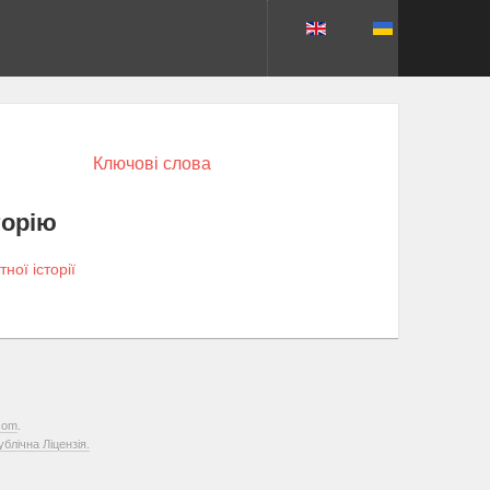
Ключові слова
торію
ої історії
com
.
лічна Ліцензія.