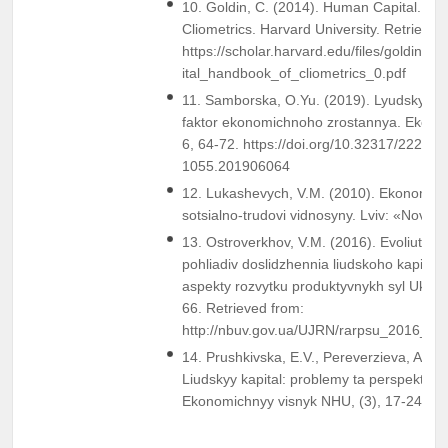
10. Goldin, C. (2014). Human Capital. Ha
Cliometrics. Harvard University. Retrieved
https://scholar.harvard.edu/files/goldin/f
ital_handbook_of_cliometrics_0.pdf
11. Samborska, O.Yu. (2019). Lyudskyy ka
faktor ekonomichnoho zrostannya. Ekon
6, 64-72. https://doi.org/10.32317/2221-
1055.201906064
12. Lukashevych, V.M. (2010). Ekonomika 
sotsialno-trudovi vidnosyny. Lviv: «Novyy 
13. Ostroverkhov, V.M. (2016). Evoliutsii
pohliadiv doslidzhennia liudskoho kapitalu
aspekty rozvytku produktyvnykh syl Ukrayi
66. Retrieved from:
http://nbuv.gov.ua/UJRN/rarpsu_2016_21
14. Prushkivska, E.V., Pereverzieva, A.V. 
Liudskyy kapital: problemy ta perspektyvy.
Ekonomichnyy visnyk NHU, (3), 17-24.