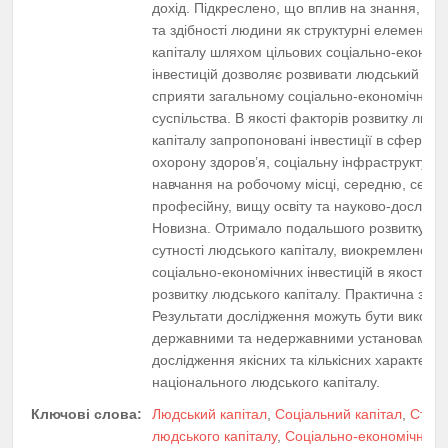
дохід. Підкреслено, що вплив на знання, вмі
та здібності людини як структурні елементи
капіталу шляхом цільових соціально-економ
інвестицій дозволяє розвивати людський капі
сприяти загальному соціально-економічному
суспільства. В якості факторів розвитку людс
капіталу запропоновані інвестиції в сферу в
охорону здоров’я, соціальну інфраструктуру,
навчання на робочому місці, середню, сере
професійну, вищу освіту та науково-дослідни
Новизна. Отримало подальшого розвитку ви
сутності людського капіталу, виокремлено в
соціально-економічних інвестицій в якості фа
розвитку людського капіталу. Практична знач
Результати дослідження можуть бути викорис
державними та недержавними установами в
дослідження якісних та кількісних характери
національного людського капіталу.
Ключові слова:
Людський капітал
,
Соціальний капітал
,
Струк
людського капіталу
,
Соціально-економічний 