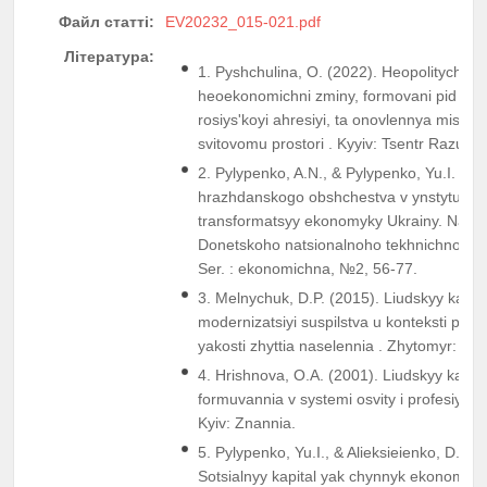
Файл статті:
EV20232_015-021.pdf
Література:
1. Pyshchulina, O. (2022). Heopolitychni t
heoekonomichni zminy, formovani pid vp
rosiysʹkoyi ahresiyi, ta onovlennya mistsy
svitovomu prostori . Kyyiv: Tsentr Razumk
2. Pylypenko, A.N., & Pylypenko, Yu.I. (20
hrazhdanskogo obshchestva v ynstytutsy
transformatsyy ekonomyky Ukrainy. Naukov
Donetskoho natsionalnoho tekhnichnoho u
Ser. : ekonomichna, №2, 56-77.
3. Melnychuk, D.P. (2015). Liudskyy kapital
modernizatsiyi suspilstva u konteksti pol
yakosti zhyttia naselennia . Zhytomyr: Poli
4. Hrishnova, O.A. (2001). Liudskyy kapita
formuvannia v systemi osvity i profesiynoy
Kyiv: Znannia.
5. Pylypenko, Yu.I., & Alieksieienko, D.D. 
Sotsialnyy kapital yak chynnyk ekonomic