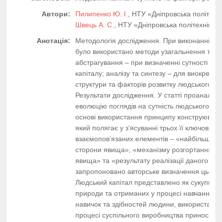
Автори:
Пилипенко Ю. І.
, НТУ «Дніпровська політехні
Швець А. С.
, НТУ «Дніпровська політехніка
Анотація:
Методологія дослідження. При виконанні до
було використано методи узагальнення та н
абстрагування – при визначенні сутності лю
капіталу; аналізу та синтезу – для виокремл
структури та факторів розвитку людського кап
Результати дослідження. У статті проаналізо
еволюцію поглядів на сутність людського кап
основі використання принципу конструювання
який полягає у з’ясуванні трьох її ключових
взаємопов’язаних елементів – «найбільш сут
сторони явища», «механізму розгортання су
явища» та «результату реалізації даного яв
запропоновано авторське визначення цього 
Людський капітал представлено як сукупність
природи та отриманих у процесі навчання зн
навичок та здібностей людини, використання
процесі суспільного виробництва приносить 