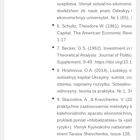
suspilstva. Visnyk sotsialʹno-ekonomichny
doslidzhen: zb. nauk. prats: Odeskyy nats
ekonomichnyy universytet, № 1 (65), 24‒
6. Schultz, Theodore W. (1961). Investm
Capital. The American Economic Review. V
1-17.
7. Becker, G.S. (1962). Investment in Hum
Theoretical Analysis. Journal of Political 
Supplement, 9-49. https://doi.org/10.108
8. Hrishnova, O.A. (2014). Liudskyy, intele
sotsialnyy kapital Ukrayiny: sutnist, vzaie
otsinka, napriamy rozvytku. Sotsialno-trud
vidnosyny: teoriia ta praktyka, № 1, 34-40
9. Starostina, A., & Kravchenko, V. (2011).
praktychne zastosuvannia metodyky kons
katehorialnoho aparatu ekonomichnoyi na
prykladi poniat «hlobalizatsiia» ta «pidpr
ryzyk»). Visnyk Kyyivskoho natsionalnoho
imeni Tarasa Shevchenka, Issue 128, 5-1