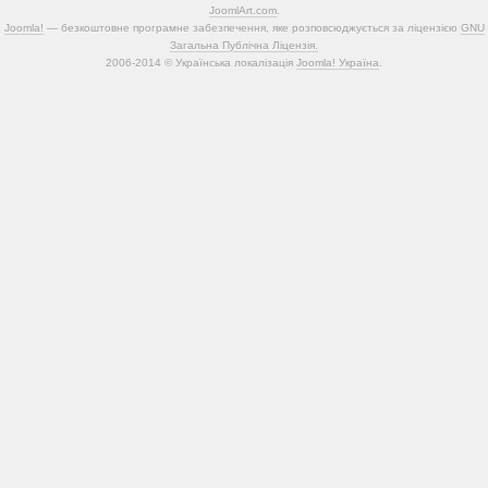
JoomlArt.com
.
Joomla!
— безкоштовне програмне забезпечення, яке розповсюджується за ліцензією
GNU
Загальна Публічна Ліцензія.
2006-2014 © Українська локалізація
Joomla! Україна
.