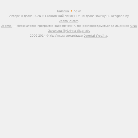
Головна
Архів
Авторські права 2026 © Економічний вісник НГУ. Усі права захищені. Designed by
JoomlArt.com
.
Joomla!
— безкоштовне програмне забезпечення, яке розповсюджується за ліцензією
GNU
Загальна Публічна Ліцензія.
2006-2014 © Українська локалізація
Joomla! Україна
.