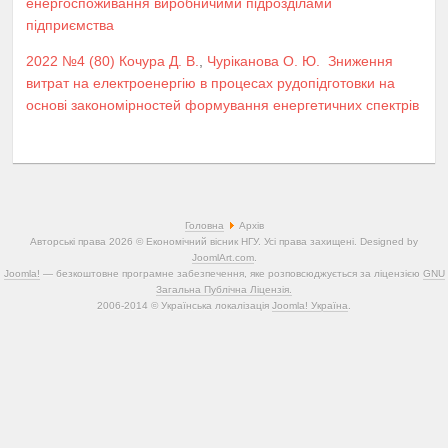
енергоспоживання виробничими підрозділами
підприємства
2022 №4 (80)
Кочура Д. В.
,
Чуріканова О. Ю.
Зниження
витрат на електроенергію в процесах рудопідготовки на
основі закономірностей формування енергетичних спектрів
Головна
Архів
Авторські права 2026 © Економічний вісник НГУ. Усі права захищені. Designed by
JoomlArt.com
.
Joomla!
— безкоштовне програмне забезпечення, яке розповсюджується за ліцензією
GNU
Загальна Публічна Ліцензія.
2006-2014 © Українська локалізація
Joomla! Україна
.