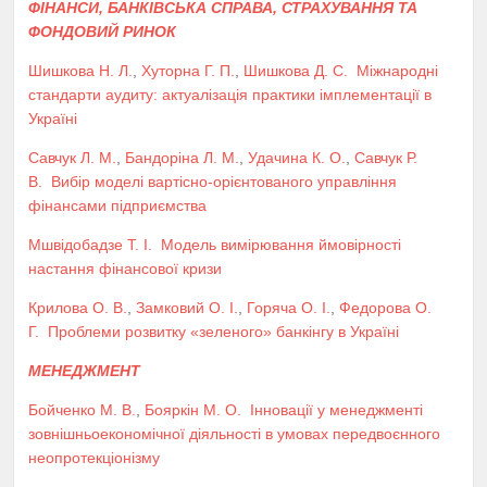
ФІНАНСИ, БАНКІВСЬКА СПРАВА, СТРАХУВАННЯ ТА
ФОНДОВИЙ РИНОК
Шишкова Н. Л.
,
Хуторна Г. П.
,
Шишкова Д. С.
Міжнародні
стандарти аудиту: актуалізація практики імплементації в
Україні
Савчук Л. М.
,
Бандоріна Л. М.
,
Удачина К. О.
,
Савчук Р.
В.
Вибір моделі вартісно-орієнтованого управління
фінансами підприємства
Мшвідобадзе Т. І.
Модель вимірювання ймовірності
настання фінансової кризи
Крилова О. В.
,
Замковий О. І.
,
Горяча О. І.
,
Федорова О.
Г.
Проблеми розвитку «зеленого» банкінгу в Україні
МЕНЕДЖМЕНТ
Бойченко М. В.
,
Бояркін М. О.
Інновації у менеджменті
зовнішньоекономічної діяльності в умовах передвоєнного
неопротекціонізму