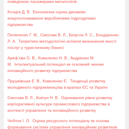
поведінкою пасажирами мегаполісів
Кочура Д. В.
Економічна оцінка динаміки
енергоспоживання виробничими підрозділами
підприємства
Пилипенко Г. М.
,
Смєсова В. Л.
,
Безугла Л. С.
,
Бондаренко
Л. А.
Теоретико-методологічні аспекти визначення якості
послуг у туристичному бізнесі
Ареф’єва О. В.
,
Коваленко Н. В.
,
Андрієнко М.
М.
Інтелектуальний потенціал як основний чинник
інноваційного розвитку підприємства
Прушківська Е. В.
,
Коваленко Є.
Тенденції розвитку
молодіжного підприємництва в країнах ЄС та Україні
Смєсова В. Л.
,
Ковтун Н. В.
Оцінювання рівня розвитку
корпоративної культури промислового підприємства в
контексті управління та інноваційного розвитку
Чобіток І. О.
Оцінка ресурсного потенціалу як основа
формування системи управління інноваційним розвитком