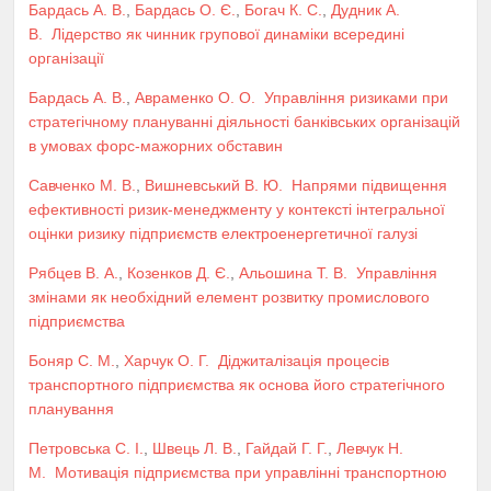
Бардась А. В.
,
Бардась О. Є.
,
Богач К. С.
,
Дудник А.
В.
Лідерство як чинник групової динаміки всередині
організації
Бардась А. В.
,
Авраменко О. О.
Управління ризиками при
стратегічному плануванні діяльності банківських організацій
в умовах форс-мажорних обставин
Савченко М. В.
,
Вишневський В. Ю.
Напрями підвищення
ефективності ризик-менеджменту у контексті інтегральної
оцінки ризику підприємств електроенергетичної галузі
Рябцев В. А.
,
Козенков Д. Є.
,
Альошина Т. В.
Управління
змінами як необхідний елемент розвитку промислового
підприємства
Боняр С. М.
,
Харчук О. Г.
Діджиталізація процесів
транспортного підприємства як основа його стратегічного
планування
Петровська С. І.
,
Швець Л. В.
,
Гайдай Г. Г.
,
Левчук Н.
М.
Мотивація підприємства при управлінні транспортною