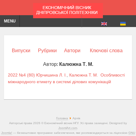
MENU
Випуски
Рубрики
Автори
Ключові слова
Автор:
Калюжна Т. М.
2022 №4 (80)
Юрчишина Л. І.
,
Калюжна Т. М.
Особливості
міжнародного етикету в системі ділових комунікацій
Головна
Архів
Авторські права 2026 © Економічний вісник НГУ. Усі права захищені. Designed by
JoomlArt.com
.
Joomla!
— безкоштовне програмне забезпечення, яке розповсюджується за ліцензією
GNU