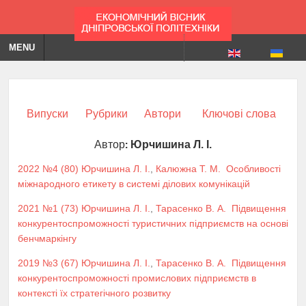
MENU
Випуски
Рубрики
Автори
Ключові слова
Автор:
Юрчишина Л. І.
2022 №4 (80)
Юрчишина Л. І.
,
Калюжна Т. М.
Особливості
міжнародного етикету в системі ділових комунікацій
2021 №1 (73)
Юрчишина Л. І.
,
Тарасенко В. А.
Підвищення
конкурентоспроможності туристичних підприємств на основі
бенчмаркінгу
2019 №3 (67)
Юрчишина Л. І.
,
Тарасенко В. А.
Підвищення
конкурентоспроможності промислових підприємств в
контексті їх стратегічного розвитку