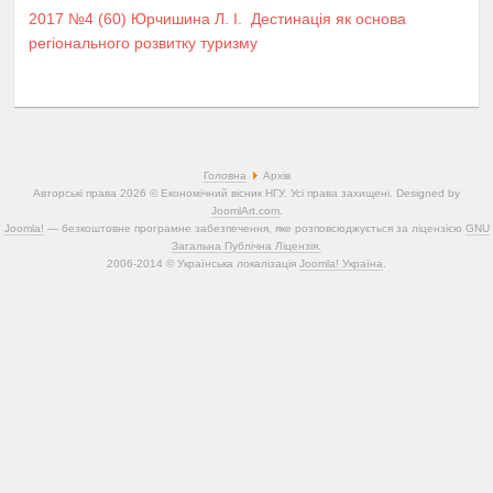
2017 №4 (60)
Юрчишина Л. І.
Дестинація як основа
регіонального розвитку туризму
Головна
Архів
Авторські права 2026 © Економічний вісник НГУ. Усі права захищені. Designed by
JoomlArt.com
.
Joomla!
— безкоштовне програмне забезпечення, яке розповсюджується за ліцензією
GNU
Загальна Публічна Ліцензія.
2006-2014 © Українська локалізація
Joomla! Україна
.