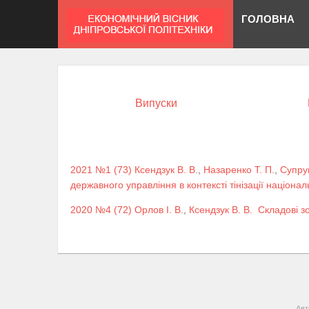
ГОЛОВНА
Випуски
2021 №1 (73)
Ксендзук В. В.
,
Назаренко Т. П.
,
Супрун
державного управління в контексті тінізації націона
2020 №4 (72)
Орлов І. В.
,
Ксендзук В. В.
Складові з
Авт