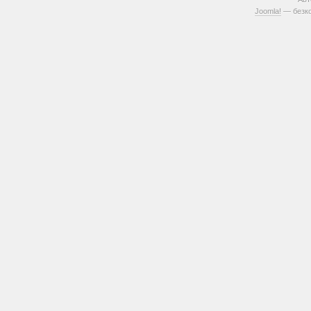
Joomla!
— безко