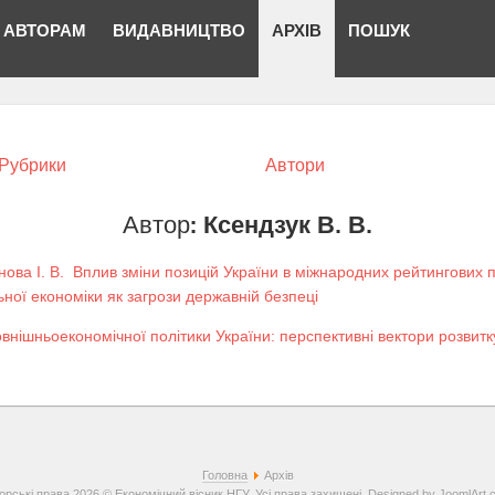
АВТОРАМ
ВИДАВНИЦТВО
АРХІВ
ПОШУК
Рубрики
Автори
Автор:
Ксендзук В. В.
ова І. В.
Вплив зміни позицій України в міжнародних рейтингових п
льної економіки як загрози державній безпеці
овнішньоекономічної політики України: перспективні вектори розвит
Головна
Архів
орські права 2026 © Економічний вісник НГУ. Усі права захищені. Designed by
JoomlArt.