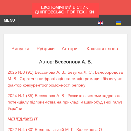
MENU
Випуски
Рубрики
Автори
Ключові слова
Автор:
Бессонова А. В.
2025 №3 (91)
Бессонова А. В.
,
Безугла Л. С.
,
Бєлобородова
М. В.
Стратегія цифровізації взаємодії громади і бізнесу як
фактор конкурентоспроможності регіону
2024 №1 (85)
Бессонова А. В.
Розвиток системи кадрового
потенціалу підприємства на прикладі машинобудівної галузі
України
МЕНЕДЖМЕНТ
2022 №4 (80)
Белопольський М. Г.
,
Хаджинова О.