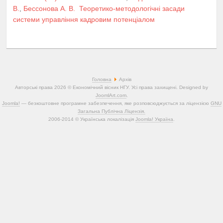
В.
,
Бессонова А. В.
Теоретико-методологічні засади
системи управління кадровим потенціалом
Головна
Архів
Авторські права 2026 © Економічний вісник НГУ. Усі права захищені. Designed by
JoomlArt.com
.
Joomla!
— безкоштовне програмне забезпечення, яке розповсюджується за ліцензією
GNU
Загальна Публічна Ліцензія.
2006-2014 © Українська локалізація
Joomla! Україна
.