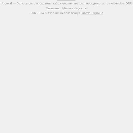
Joomla!
— безкоштовне програмне забезпечення, яке розповсюджується за ліцензією
GNU
Загальна Публічна Ліцензія.
2006-2014 © Українська локалізація
Joomla! Україна
.