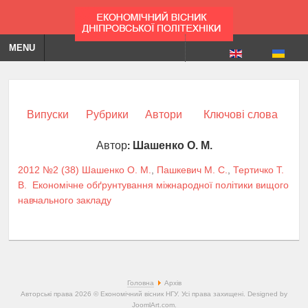
MENU
Випуски
Рубрики
Автори
Ключові слова
Автор:
Шашенко О. М.
2012 №2 (38)
Шашенко О. М.
,
Пашкевич М. С.
,
Тертичко Т.
В.
Економічне обґрунтування міжнародної політики вищого
навчального закладу
Головна
Архів
Авторські права 2026 © Економічний вісник НГУ. Усі права захищені. Designed by
JoomlArt.com
.