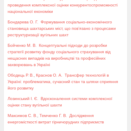
проведення комплексної оцінки конкурентоспроможності
національної економіки
Бондарева О. Г.
Формування соціально-економічного
становища шахтарських міст, що пов’язано з процесами
реструктуризації вугільних шахт
Бойченко М. В.
Концептуальні підходи до розробки
стратегії розвитку фонду соціального страхування від
нещасних випадків на виробництві та професійних
захворювань в Україні
Ободець Р. В.
,
Краснов О. А.
Трансфер технологій в
Україні: проблематика, сучасний стан та шляхи сприяння
його розвитку
Лозинський І. Є.
Вдосконалення системи комплексної
оцінки стану вугільної шахти
Максимов С. В.
,
Темченко Г. В.
Дослідження
енергомісткості витрат гірничорудних підприємств