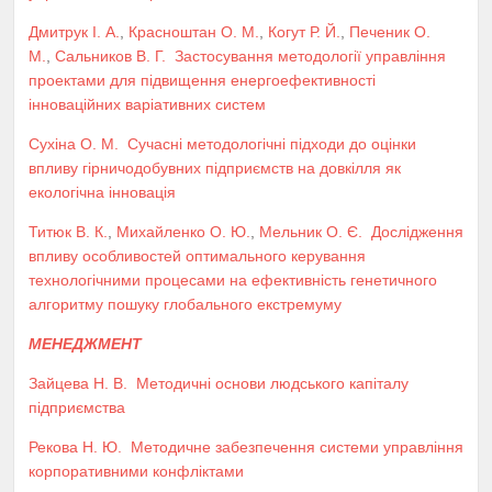
Дмитрук І. А.
,
Красноштан О. М.
,
Когут Р. Й.
,
Печеник О.
М.
,
Сальников В. Г.
Застосування методології управління
проектами для підвищення енергоефективності
інноваційних варіативних систем
Сухіна О. М.
Сучасні методологічні підходи до оцінки
впливу гірничодобувних підприємств на довкілля як
екологічна інновація
Титюк В. К.
,
Михайленко О. Ю.
,
Мельник О. Є.
Дослідження
впливу особливостей оптимального керування
технологічними процесами на ефективність генетичного
алгоритму пошуку глобального екстремуму
МЕНЕДЖМЕНТ
Зайцева Н. В.
Методичні основи людського капіталу
підприємства
Рекова Н. Ю.
Методичне забезпечення системи управління
корпоративними конфліктами