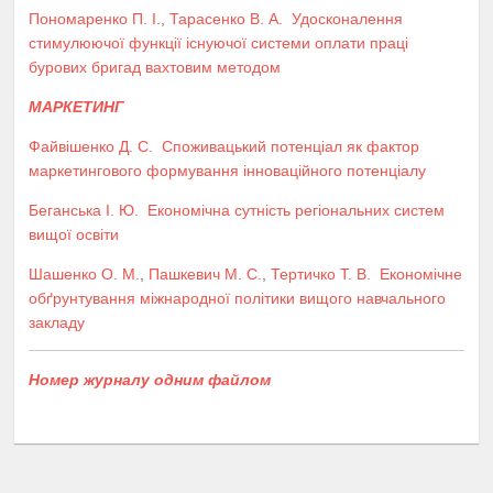
Пономаренко П. І.
,
Тарасенко В. А.
Удосконалення
стимулюючої функції існуючої системи оплати праці
бурових бригад вахтовим методом
МАРКЕТИНГ
Файвішенко Д. С.
Споживацький потенціал як фактор
маркетингового формування інноваційного потенціалу
Беганська І. Ю.
Економічна сутність регіональних систем
вищої освіти
Шашенко О. М.
,
Пашкевич М. С.
,
Тертичко Т. В.
Економічне
обґрунтування міжнародної політики вищого навчального
закладу
Номер журналу одним файлом