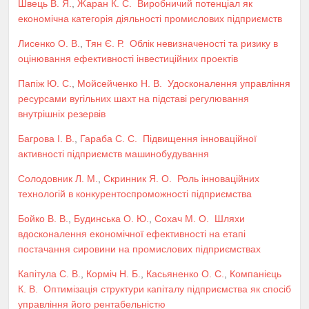
Швець В. Я.
,
Жаран К. С.
Виробничий потенціал як
економічна категорія діяльності промислових підприємств
Лисенко О. В.
,
Тян Є. Р.
Облік невизначеності та ризику в
оцінювання ефективності інвестиційних проектів
Папіж Ю. С.
,
Мойсейченко Н. В.
Удосконалення управління
ресурсами вугільних шахт на підставі регулювання
внутрішніх резервів
Багрова І. В.
,
Гараба С. С.
Підвищення інноваційної
активності підприємств машинобудування
Солодовник Л. М.
,
Скринник Я. О.
Роль інноваційних
технологій в конкурентоспроможності підприємства
Бойко В. В.
,
Будинська О. Ю.
,
Сохач М. О.
Шляхи
вдосконалення економічної ефективності на етапі
постачання сировини на промислових підприємствах
Капітула С. В.
,
Корміч Н. Б.
,
Касьяненко О. С.
,
Компанієць
К. В.
Оптимізація структури капіталу підприємства як спосіб
управління його рентабельністю