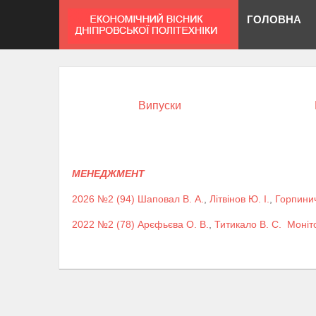
ГОЛОВНА
Випуски
МЕНЕДЖМЕНТ
2026 №2 (94)
Шаповал В. А.
,
Літвінов Ю. І.
,
Горпинич
2022 №2 (78)
Арєфьєва О. В.
,
Титикало В. С.
Моніт