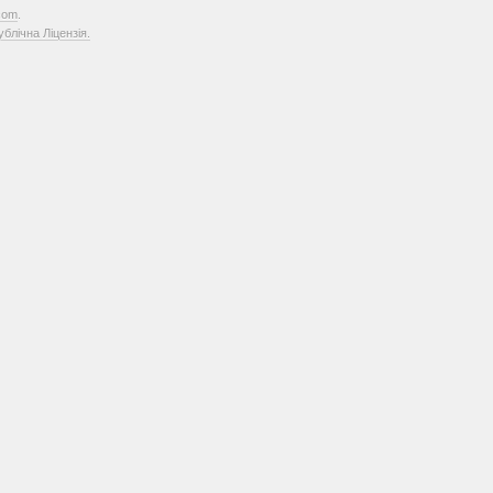
com
.
лічна Ліцензія.