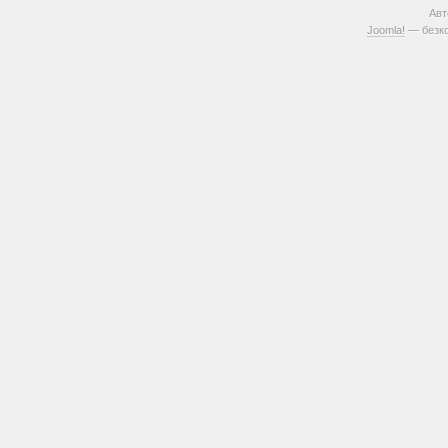
Авт
Joomla!
— безко