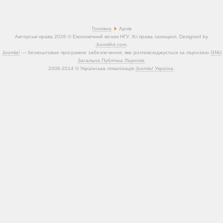
Головна
Архів
Авторські права 2026 © Економічний вісник НГУ. Усі права захищені. Designed by
JoomlArt.com
.
Joomla!
— безкоштовне програмне забезпечення, яке розповсюджується за ліцензією
GNU
Загальна Публічна Ліцензія.
2006-2014 © Українська локалізація
Joomla! Україна
.