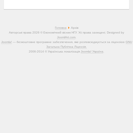
Головна
Архів
Авторські права 2026 © Економічний вісник НГУ. Усі права захищені. Designed by
JoomlArt.com
.
Joomla!
— безкоштовне програмне забезпечення, яке розповсюджується за ліцензією
GNU
Загальна Публічна Ліцензія.
2006-2014 © Українська локалізація
Joomla! Україна
.