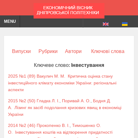
MENU
Випуски
Рубрики
Автори
Ключові слова
Ключеве слово:
Інвестування
2025 №1 (89)
Вакулич М. М.
Критична оцінка стану
інвестиційного клімату економіки України: регіональні
аспекти
2015 №2 (50)
Гладка Л. І.
,
Поривай А. О.
,
Бодня Д.
А.
Лізинг як засіб подолання кризових явищ в економіці
України
2014 №2 (46)
Прокопенко В. І.
,
Тимошенко О.
О.
Інвестування коштів на відтворення придатності