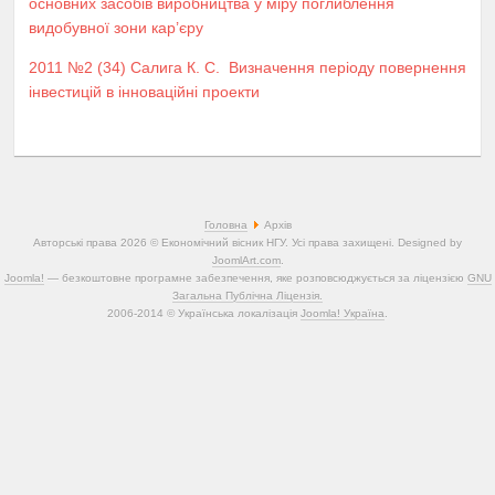
основних засобів виробництва у міру поглиблення
видобувної зони кар’єру
2011 №2 (34)
Салига К. С.
Визначення періоду повернення
інвестицій в інноваційні проекти
Головна
Архів
Авторські права 2026 © Економічний вісник НГУ. Усі права захищені. Designed by
JoomlArt.com
.
Joomla!
— безкоштовне програмне забезпечення, яке розповсюджується за ліцензією
GNU
Загальна Публічна Ліцензія.
2006-2014 © Українська локалізація
Joomla! Україна
.